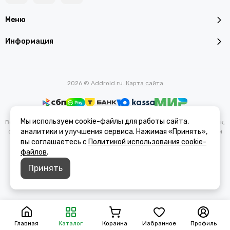
Меню
Информация
2026 © Addroid.ru.
Карта сайта
Мы используем cookie-файлы для работы сайта,
Вся представленная на сайте информация, касающаяся характеристик,
аналитики и улучшения сервиса. Нажимая «Принять»,
стоимости товаров и услуг, носит информационный характер и ни при
каких условиях не является публичной офертой, определяемой
вы соглашаетесь с
Политикой использования cookie-
положениями Статьи 437(2) Гражданского кодекса РФ.
файлов
.
Принять
Главная
Каталог
Корзина
Избранное
Профиль