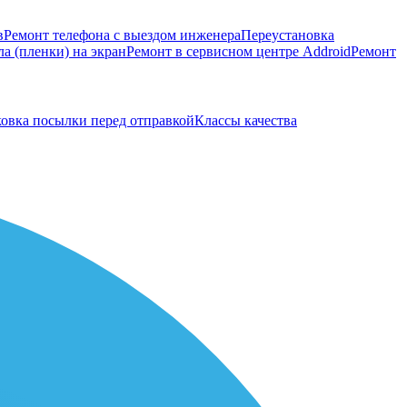
в
Ремонт телефона с выездом инженера
Переустановка
а (пленки) на экран
Ремонт в сервисном центре Addroid
Ремонт
овка посылки перед отправкой
Классы качества