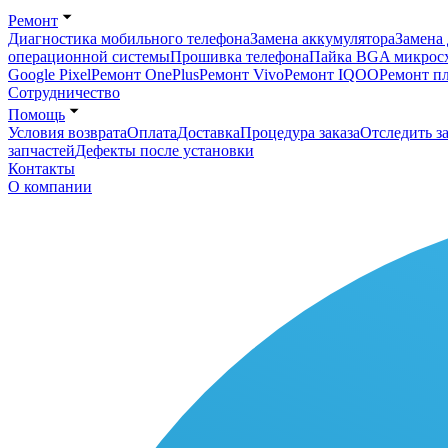
Ремонт
Диагностика мобильного телефона
Замена аккумулятора
Замена 
операционной системы
Прошивка телефона
Пайка BGA микрос
Google Pixel
Ремонт OnePlus
Ремонт Vivo
Ремонт IQOO
Ремонт п
Сотрудничество
Помощь
Условия возврата
Оплата
Доставка
Процедура заказа
Отследить за
запчастей
Дефекты после установки
Контакты
О компании