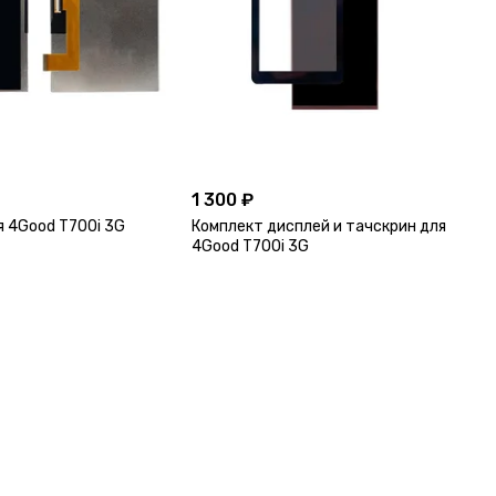
1 300 ₽
я 4Good T700i 3G
Комплект дисплей и тачскрин для
4Good T700i 3G