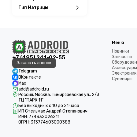
Тип Матрицы
Меню
Новинки
+7 (495) 241-02-55
Запчасти
Оборудован
Заказать звонок
Аксессуары
Telegram
Электроник
ВКонтакте
Сувениры
Max
add@addroid.ru
Россия, Москва, Тимирязевская ул., 2/3
ТЦ "ПАРК 11"
Без выходных с 10 до 21 часа
ИП Стельмах Андрей Степанович
ИНН: 774332026211
ОГРН: 313774603000388