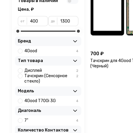
Товары в наличии
Цена, ₽
от
до
Бренд
4Good
4
700 ₽
Тачскрин для 4Good 
Тип товара
(Черный)
Дисплей
2
Тачскрин (Сенсорное
2
стекло)
Модель
4Good T700i 3G
4
Диагональ
7"
4
Количество Контактов