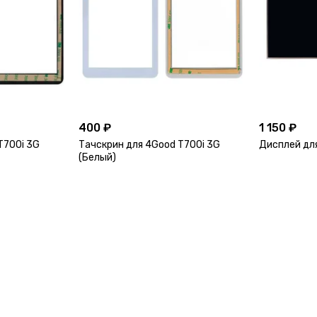
400 ₽
1 150 ₽
T700i 3G
Тачскрин для 4Good T700i 3G
Дисплей дл
(Белый)