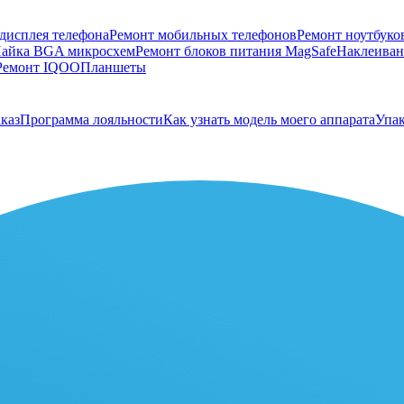
дисплея телефона
Ремонт мобильных телефонов
Ремонт ноутбуко
айка BGA микросхем
Ремонт блоков питания MagSafe
Наклеивани
Ремонт IQOO
Планшеты
каз
Программа лояльности
Как узнать модель моего аппарата
Упак