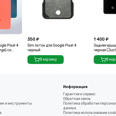
350 ₽
1 400 ₽
gle Pixel 4
Sim лоток для Google Pixel 4
Задняя крышк
nge) со
черный
черная (Just
В корзину
В кор
Информация
Гарантия и сервис
Обратная связь
ие и инструменты
Политика обработки персона
данных
а
Политика использования coo