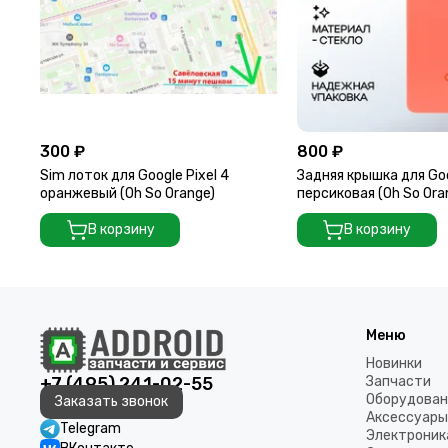
300 ₽
800 ₽
Sim лоток для Google Pixel 4
Задняя крышка для Goo
оранжевый (Oh So Orange)
персиковая (Oh So Ora
стеклом камеры
В корзину
В корзину
Меню
Новинки
+7 (495) 241-02-55
Запчасти
Оборудован
Заказать звонок
Аксессуары
Telegram
Электроник