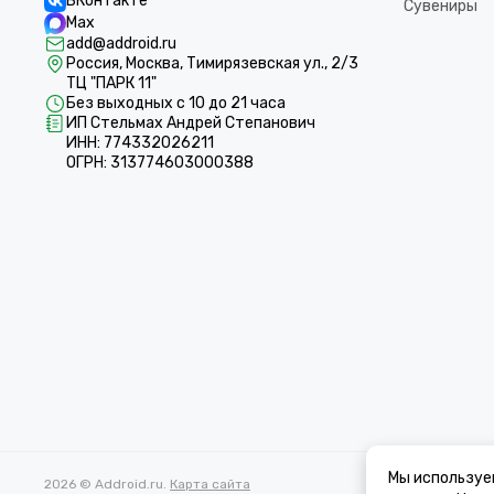
ВКонтакте
Сувениры
Max
add@addroid.ru
Россия, Москва, Тимирязевская ул., 2/3
ТЦ "ПАРК 11"
Без выходных с 10 до 21 часа
ИП Стельмах Андрей Степанович
ИНН: 774332026211
ОГРН: 313774603000388
Мы используе
2026 © Addroid.ru.
Карта сайта