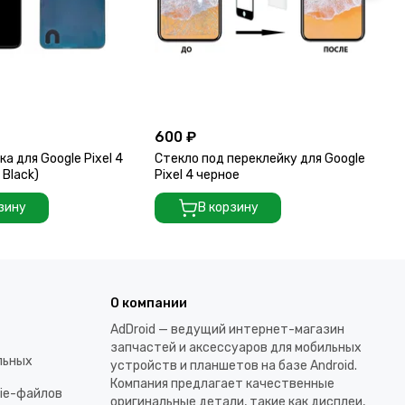
600 ₽
40
а для Google Pixel 4
Стекло под переклейку для Google
Ст
 Black)
Pixel 4 черное
Pi
зину
В корзину
О компании
AdDroid — ведущий интернет-магазин
запчастей и аксессуаров для мобильных
льных
устройств и планшетов на базе Android.
Компания предлагает качественные
kie-файлов
оригинальные детали, такие как дисплеи,