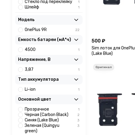
Стекло под переклейку
1
Шлейф
1
Модель
OnePlus 9R
22
Емкость батареи (мА*ч)
500 ₽
Sim лоток для OnePlu
4500
1
(Lake Blue)
Напряжение, В
3,87
1
Тип аккумулятора
Li-ion
1
Основной цвет
Прозрачное
1
Черная (Carbon Black)
2
Синяя (Lake Blue)
3
Зеленая (Quingyu
3
green)