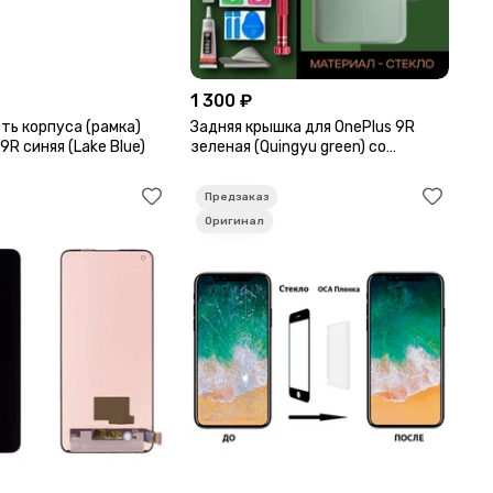
1 300 ₽
ть корпуса (рамка)
Задняя крышка для OnePlus 9R
9R синяя (Lake Blue)
зеленая (Quingyu green) со
стеклом камеры