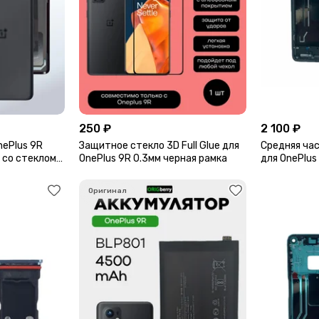
250 ₽
2 100 ₽
nePlus 9R
Защитное стекло 3D Full Glue для
Средняя час
) со стеклом
OnePlus 9R 0.3мм черная рамка
для OnePlus
Black)