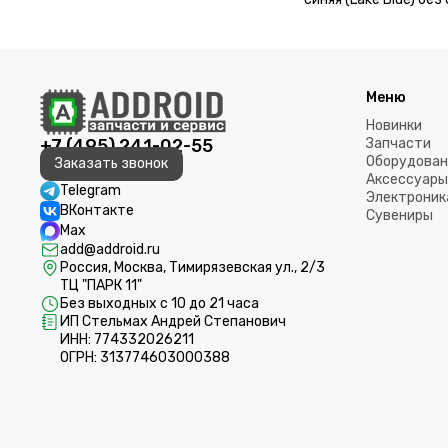
камеры
Меню
Новинки
+7 (495) 241-02-55
Запчасти
Оборудован
Заказать звонок
Аксессуары
Telegram
Электроник
ВКонтакте
Сувениры
Max
add@addroid.ru
Россия, Москва, Тимирязевская ул., 2/3
ТЦ "ПАРК 11"
Без выходных с 10 до 21 часа
ИП Стельмах Андрей Степанович
ИНН: 774332026211
ОГРН: 313774603000388