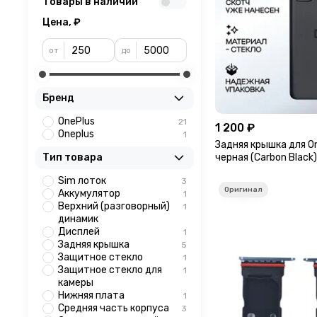
Товары в наличии
Цена, ₽
от
до
Бренд
OnePlus
21
1 200 ₽
Oneplus
1
Задняя крышка для O
черная (Carbon Black
Тип товара
камеры
Sim лоток
3
Аккумулятор
1
Верхний (разговорный)
1
динамик
Дисплей
1
Задняя крышка
5
Защитное стекло
1
Защитное стекло для
1
камеры
Нижняя плата
1
Средняя часть корпуса
3