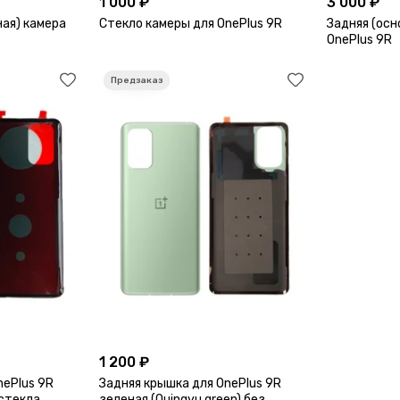
1 000 ₽
3 000 ₽
ая) камера
Стекло камеры для OnePlus 9R
Задняя (осн
OnePlus 9R
1 200 ₽
nePlus 9R
Задняя крышка для OnePlus 9R
 стекла
зеленая (Quingyu green) без