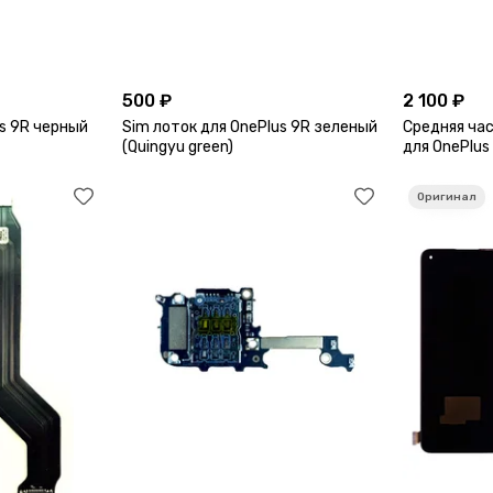
500 ₽
2 100 ₽
us 9R черный
Sim лоток для OnePlus 9R зеленый
Средняя час
(Quingyu green)
для OnePlus 