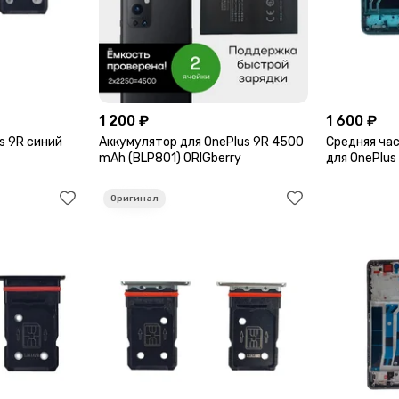
1 200 ₽
1 600 ₽
s 9R синий
Аккумулятор для OnePlus 9R 4500
Средняя час
mAh (BLP801) ORIGberry
для OnePlus
green)