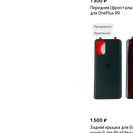
1 300 ₽
Передняя (фронтальн
для OnePlus 9R
1 500 ₽
Задняя крышка для O
синяя (Lake Blue) без