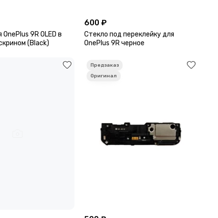
600 ₽
 OnePlus 9R OLED в
Стекло под переклейку для
скрином (Black)
OnePlus 9R черное