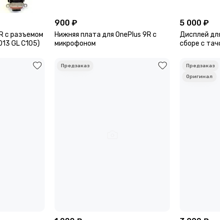
900 ₽
5 000 ₽
R с разъемом
Нижняя плата для OnePlus 9R с
Дисплей для
013 GL C105)
микрофоном
сборе с тач