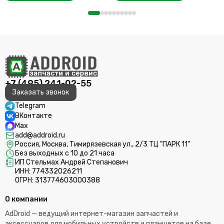
+7 (495) 241-02-55
Заказать звонок
Telegram
ВКонтакте
Max
add@addroid.ru
Россия, Москва, Тимирязевская ул., 2/3 ТЦ "ПАРК 11"
Без выходных с 10 до 21 часа
ИП Стельмах Андрей Степанович
ИНН: 774332026211
ОГРН: 313774603000388
О компании
AdDroid — ведущий интернет-магазин запчастей и
аксессуаров для мобильных устройств и планшетов на базе