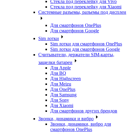
Стекла под переклейку для Vivo
Стекла под переклейку для Xiaomi
Системные разъемы, разъемы под дисплеи
Для смартфонов OnePlus
Для смартфонов Google
Sim лотки
Sim лотки для смартфонов OnePlus
Sim лотки для смартфонов Google
Считыватели, держатели SIM-карты,
защелки батареи
Для Apple
Для BQ
Для Highscreen
Для Meizu
Для OnePlus
Для Samsung
Для Sony
Для Xiaomi
Для смартфонов других брендов
Звонки, динамики и вибро
Звонки, динамики, вибро для
смартфонов OnePlus