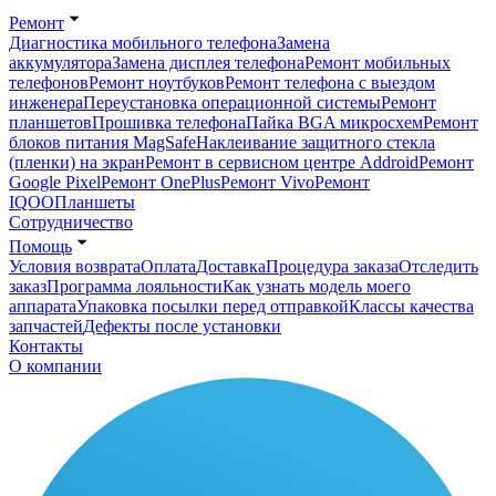
Ремонт
Диагностика мобильного телефона
Замена
аккумулятора
Замена дисплея телефона
Ремонт мобильных
телефонов
Ремонт ноутбуков
Ремонт телефона с выездом
инженера
Переустановка операционной системы
Ремонт
планшетов
Прошивка телефона
Пайка BGA микросхем
Ремонт
блоков питания MagSafe
Наклеивание защитного стекла
(пленки) на экран
Ремонт в сервисном центре Addroid
Ремонт
Google Pixel
Ремонт OnePlus
Ремонт Vivo
Ремонт
IQOO
Планшеты
Сотрудничество
Помощь
Условия возврата
Оплата
Доставка
Процедура заказа
Отследить
заказ
Программа лояльности
Как узнать модель моего
аппарата
Упаковка посылки перед отправкой
Классы качества
запчастей
Дефекты после установки
Контакты
О компании