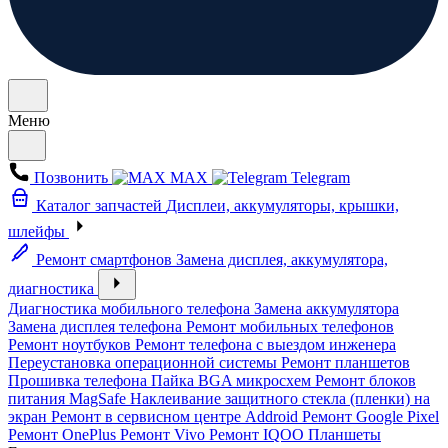
Меню
Позвонить
MAX
Telegram
Каталог запчастей
Дисплеи, аккумуляторы, крышки,
шлейфы
Ремонт смартфонов
Замена дисплея, аккумулятора,
диагностика
Диагностика мобильного телефона
Замена аккумулятора
Замена дисплея телефона
Ремонт мобильных телефонов
Ремонт ноутбуков
Ремонт телефона с выездом инженера
Переустановка операционной системы
Ремонт планшетов
Прошивка телефона
Пайка BGA микросхем
Ремонт блоков
питания MagSafe
Наклеивание защитного стекла (пленки) на
экран
Ремонт в сервисном центре Addroid
Ремонт Google Pixel
Ремонт OnePlus
Ремонт Vivo
Ремонт IQOO
Планшеты