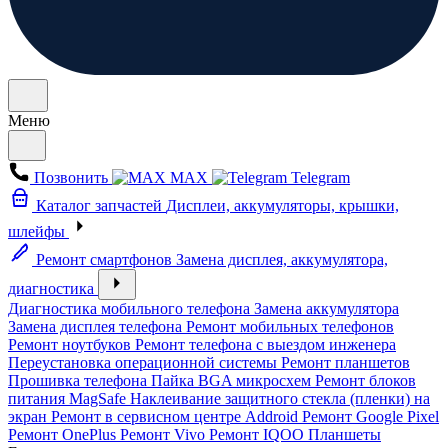
Меню
Позвонить
MAX
Telegram
Каталог запчастей
Дисплеи, аккумуляторы, крышки,
шлейфы
Ремонт смартфонов
Замена дисплея, аккумулятора,
диагностика
Диагностика мобильного телефона
Замена аккумулятора
Замена дисплея телефона
Ремонт мобильных телефонов
Ремонт ноутбуков
Ремонт телефона с выездом инженера
Переустановка операционной системы
Ремонт планшетов
Прошивка телефона
Пайка BGA микросхем
Ремонт блоков
питания MagSafe
Наклеивание защитного стекла (пленки) на
экран
Ремонт в сервисном центре Addroid
Ремонт Google Pixel
Ремонт OnePlus
Ремонт Vivo
Ремонт IQOO
Планшеты