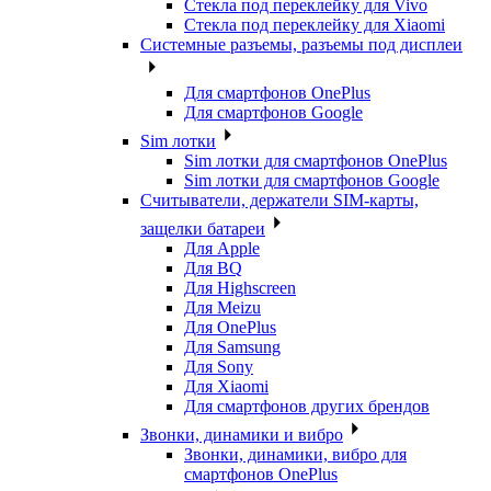
Стекла под переклейку для Vivo
Стекла под переклейку для Xiaomi
Системные разъемы, разъемы под дисплеи
Для смартфонов OnePlus
Для смартфонов Google
Sim лотки
Sim лотки для смартфонов OnePlus
Sim лотки для смартфонов Google
Считыватели, держатели SIM-карты,
защелки батареи
Для Apple
Для BQ
Для Highscreen
Для Meizu
Для OnePlus
Для Samsung
Для Sony
Для Xiaomi
Для смартфонов других брендов
Звонки, динамики и вибро
Звонки, динамики, вибро для
смартфонов OnePlus