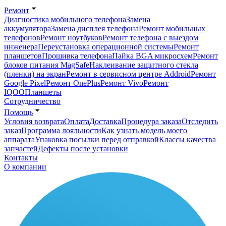
Ремонт
Диагностика мобильного телефона
Замена
аккумулятора
Замена дисплея телефона
Ремонт мобильных
телефонов
Ремонт ноутбуков
Ремонт телефона с выездом
инженера
Переустановка операционной системы
Ремонт
планшетов
Прошивка телефона
Пайка BGA микросхем
Ремонт
блоков питания MagSafe
Наклеивание защитного стекла
(пленки) на экран
Ремонт в сервисном центре Addroid
Ремонт
Google Pixel
Ремонт OnePlus
Ремонт Vivo
Ремонт
IQOO
Планшеты
Сотрудничество
Помощь
Условия возврата
Оплата
Доставка
Процедура заказа
Отследить
заказ
Программа лояльности
Как узнать модель моего
аппарата
Упаковка посылки перед отправкой
Классы качества
запчастей
Дефекты после установки
Контакты
О компании