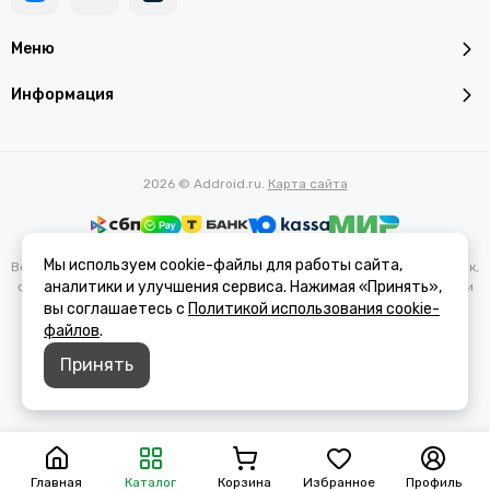
Меню
Информация
2026 © Addroid.ru.
Карта сайта
Мы используем cookie-файлы для работы сайта,
Вся представленная на сайте информация, касающаяся характеристик,
аналитики и улучшения сервиса. Нажимая «Принять»,
стоимости товаров и услуг, носит информационный характер и ни при
каких условиях не является публичной офертой, определяемой
вы соглашаетесь с
Политикой использования cookie-
положениями Статьи 437(2) Гражданского кодекса РФ.
файлов
.
Принять
Главная
Каталог
Корзина
Избранное
Профиль