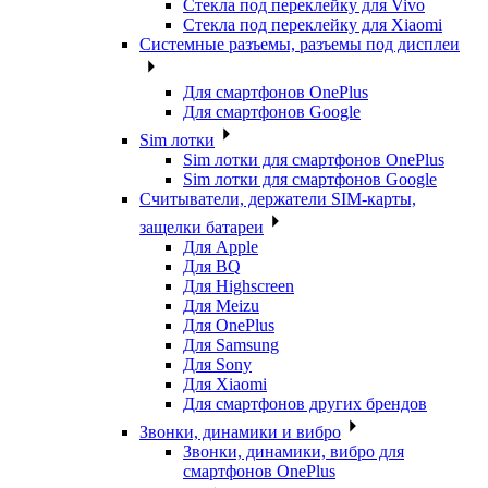
Стекла под переклейку для Vivo
Стекла под переклейку для Xiaomi
Системные разъемы, разъемы под дисплеи
Для смартфонов OnePlus
Для смартфонов Google
Sim лотки
Sim лотки для смартфонов OnePlus
Sim лотки для смартфонов Google
Считыватели, держатели SIM-карты,
защелки батареи
Для Apple
Для BQ
Для Highscreen
Для Meizu
Для OnePlus
Для Samsung
Для Sony
Для Xiaomi
Для смартфонов других брендов
Звонки, динамики и вибро
Звонки, динамики, вибро для
смартфонов OnePlus