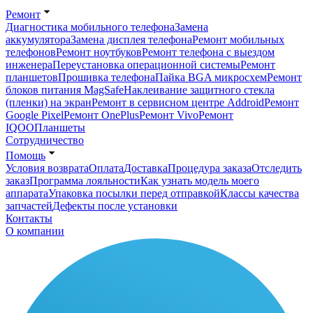
Ремонт
Диагностика мобильного телефона
Замена
аккумулятора
Замена дисплея телефона
Ремонт мобильных
телефонов
Ремонт ноутбуков
Ремонт телефона с выездом
инженера
Переустановка операционной системы
Ремонт
планшетов
Прошивка телефона
Пайка BGA микросхем
Ремонт
блоков питания MagSafe
Наклеивание защитного стекла
(пленки) на экран
Ремонт в сервисном центре Addroid
Ремонт
Google Pixel
Ремонт OnePlus
Ремонт Vivo
Ремонт
IQOO
Планшеты
Сотрудничество
Помощь
Условия возврата
Оплата
Доставка
Процедура заказа
Отследить
заказ
Программа лояльности
Как узнать модель моего
аппарата
Упаковка посылки перед отправкой
Классы качества
запчастей
Дефекты после установки
Контакты
О компании