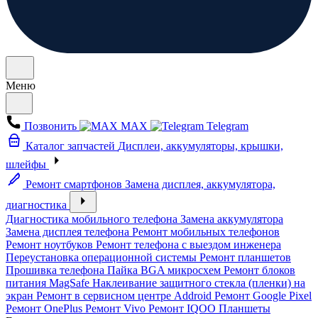
Меню
Позвонить
MAX
Telegram
Каталог запчастей
Дисплеи, аккумуляторы, крышки,
шлейфы
Ремонт смартфонов
Замена дисплея, аккумулятора,
диагностика
Диагностика мобильного телефона
Замена аккумулятора
Замена дисплея телефона
Ремонт мобильных телефонов
Ремонт ноутбуков
Ремонт телефона с выездом инженера
Переустановка операционной системы
Ремонт планшетов
Прошивка телефона
Пайка BGA микросхем
Ремонт блоков
питания MagSafe
Наклеивание защитного стекла (пленки) на
экран
Ремонт в сервисном центре Addroid
Ремонт Google Pixel
Ремонт OnePlus
Ремонт Vivo
Ремонт IQOO
Планшеты