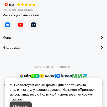
Мы в социальных сетях
Меню
Информация
2026 © Addroid.ru.
Карта сайта
Мы используем cookie-файлы для работы сайта,
Вся представленная на сайте информация, касающаяся характеристик,
аналитики и улучшения сервиса. Нажимая «Принять»,
стоимости товаров и услуг, носит информационный характер и ни при
каких условиях не является публичной офертой, определяемой
вы соглашаетесь с
Политикой использования cookie-
положениями Статьи 437(2) Гражданского кодекса РФ.
файлов
.
Принять