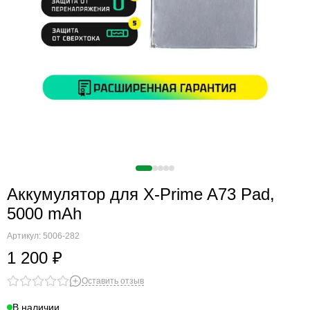
Считыватели, держатели SIM-карты, защелки батареи
Звонки, динамики и вибро
Шлейфы
Антенны
Проклейки дисплейного модуля
Аккумулятор для X-Prime A73 Pad,
5000 mAh
Артикул:
5006-282
1 200 ₽
Оставить отзыв
В наличии