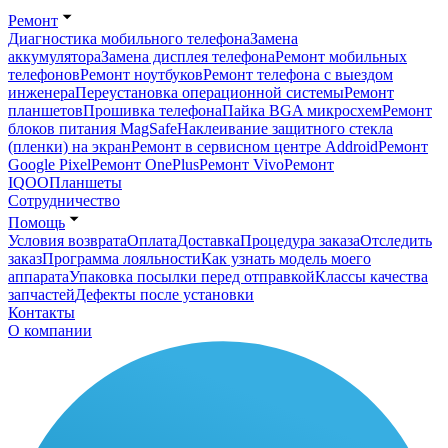
Ремонт
Диагностика мобильного телефона
Замена
аккумулятора
Замена дисплея телефона
Ремонт мобильных
телефонов
Ремонт ноутбуков
Ремонт телефона с выездом
инженера
Переустановка операционной системы
Ремонт
планшетов
Прошивка телефона
Пайка BGA микросхем
Ремонт
блоков питания MagSafe
Наклеивание защитного стекла
(пленки) на экран
Ремонт в сервисном центре Addroid
Ремонт
Google Pixel
Ремонт OnePlus
Ремонт Vivo
Ремонт
IQOO
Планшеты
Сотрудничество
Помощь
Условия возврата
Оплата
Доставка
Процедура заказа
Отследить
заказ
Программа лояльности
Как узнать модель моего
аппарата
Упаковка посылки перед отправкой
Классы качества
запчастей
Дефекты после установки
Контакты
О компании