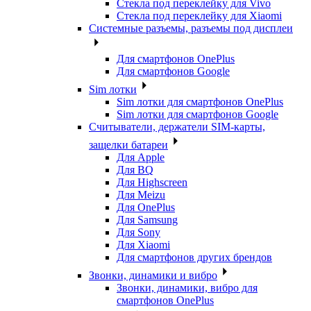
Стекла под переклейку для Vivo
Стекла под переклейку для Xiaomi
Системные разъемы, разъемы под дисплеи
Для смартфонов OnePlus
Для смартфонов Google
Sim лотки
Sim лотки для смартфонов OnePlus
Sim лотки для смартфонов Google
Считыватели, держатели SIM-карты,
защелки батареи
Для Apple
Для BQ
Для Highscreen
Для Meizu
Для OnePlus
Для Samsung
Для Sony
Для Xiaomi
Для смартфонов других брендов
Звонки, динамики и вибро
Звонки, динамики, вибро для
смартфонов OnePlus