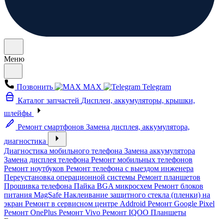
Меню
Позвонить
MAX
Telegram
Каталог запчастей
Дисплеи, аккумуляторы, крышки,
шлейфы
Ремонт смартфонов
Замена дисплея, аккумулятора,
диагностика
Диагностика мобильного телефона
Замена аккумулятора
Замена дисплея телефона
Ремонт мобильных телефонов
Ремонт ноутбуков
Ремонт телефона с выездом инженера
Переустановка операционной системы
Ремонт планшетов
Прошивка телефона
Пайка BGA микросхем
Ремонт блоков
питания MagSafe
Наклеивание защитного стекла (пленки) на
экран
Ремонт в сервисном центре Addroid
Ремонт Google Pixel
Ремонт OnePlus
Ремонт Vivo
Ремонт IQOO
Планшеты