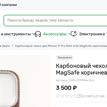
О компании
 и инструменты
Аксессуары
Электроника
в Apple
Карбоновый чехол для IPhone 17 Pro MAX with MagSafe коричнев
Карбоновый чехол 
MagSafe коричнев
Артикул:
CRB-IP17PMax-Brn
3 500 ₽
Оставить отзыв