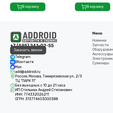
полоска (Black)
В корзину
В корзину
Меню
Новинки
+7 (495) 241-02-55
Запчасти
Оборудован
Заказать звонок
Аксессуары
Telegram
Электроник
ВКонтакте
Сувениры
Max
add@addroid.ru
Россия, Москва, Тимирязевская ул., 2/3
ТЦ "ПАРК 11"
Без выходных с 10 до 21 часа
ИП Стельмах Андрей Степанович
ИНН: 774332026211
ОГРН: 313774603000388