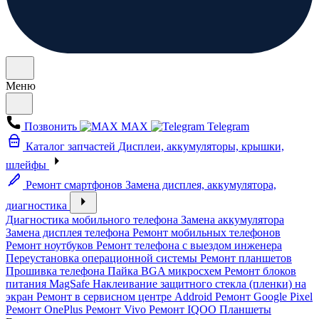
Меню
Позвонить
MAX
Telegram
Каталог запчастей
Дисплеи, аккумуляторы, крышки,
шлейфы
Ремонт смартфонов
Замена дисплея, аккумулятора,
диагностика
Диагностика мобильного телефона
Замена аккумулятора
Замена дисплея телефона
Ремонт мобильных телефонов
Ремонт ноутбуков
Ремонт телефона с выездом инженера
Переустановка операционной системы
Ремонт планшетов
Прошивка телефона
Пайка BGA микросхем
Ремонт блоков
питания MagSafe
Наклеивание защитного стекла (пленки) на
экран
Ремонт в сервисном центре Addroid
Ремонт Google Pixel
Ремонт OnePlus
Ремонт Vivo
Ремонт IQOO
Планшеты