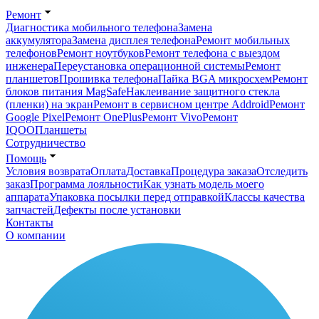
Ремонт
Диагностика мобильного телефона
Замена
аккумулятора
Замена дисплея телефона
Ремонт мобильных
телефонов
Ремонт ноутбуков
Ремонт телефона с выездом
инженера
Переустановка операционной системы
Ремонт
планшетов
Прошивка телефона
Пайка BGA микросхем
Ремонт
блоков питания MagSafe
Наклеивание защитного стекла
(пленки) на экран
Ремонт в сервисном центре Addroid
Ремонт
Google Pixel
Ремонт OnePlus
Ремонт Vivo
Ремонт
IQOO
Планшеты
Сотрудничество
Помощь
Условия возврата
Оплата
Доставка
Процедура заказа
Отследить
заказ
Программа лояльности
Как узнать модель моего
аппарата
Упаковка посылки перед отправкой
Классы качества
запчастей
Дефекты после установки
Контакты
О компании