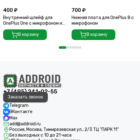
400 ₽
700 ₽
Внутренний шлейф для
Нижняя плата для OnePlus 8 с
OnePlus One с микрофоном и
микрофоном
вибро
В корзину
В корзину
+7 (495) 241-02-55
Заказать звонок
Telegram
ВКонтакте
Max
add@addroid.ru
Россия, Москва, Тимирязевская ул., 2/3 ТЦ "ПАРК 11"
Без выходных с 10 до 21 часа