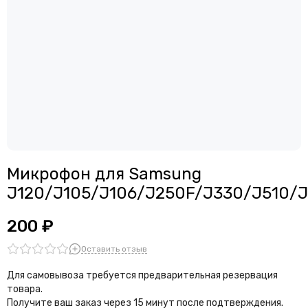
Считыватели, держатели SIM-карты, защелки батареи
Звонки, динамики и вибро
Шлейфы
Антенны
Проклейки дисплейного модуля
Микрофон для Samsung
J120/J105/J106/J250F/J330/J510/
200 ₽
Оставить отзыв
Для самовывоза требуется предварительная резервация
товара.
Получите ваш заказ через 15 минут после подтверждения.