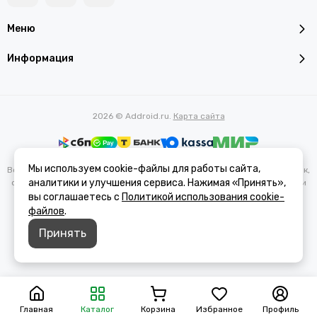
Меню
Информация
2026 © Addroid.ru.
Карта сайта
Мы используем cookie-файлы для работы сайта,
Вся представленная на сайте информация, касающаяся характеристик,
аналитики и улучшения сервиса. Нажимая «Принять»,
стоимости товаров и услуг, носит информационный характер и ни при
каких условиях не является публичной офертой, определяемой
вы соглашаетесь с
Политикой использования cookie-
положениями Статьи 437(2) Гражданского кодекса РФ.
файлов
.
Принять
Главная
Каталог
Корзина
Избранное
Профиль