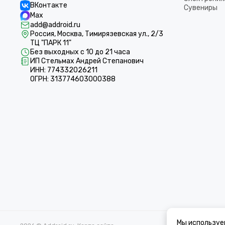
ВКонтакте
Сувениры
Max
add@addroid.ru
Россия, Москва, Тимирязевская ул., 2/3
ТЦ "ПАРК 11"
Без выходных с 10 до 21 часа
ИП Стельмах Андрей Степанович
ИНН: 774332026211
ОГРН: 313774603000388
Мы используе