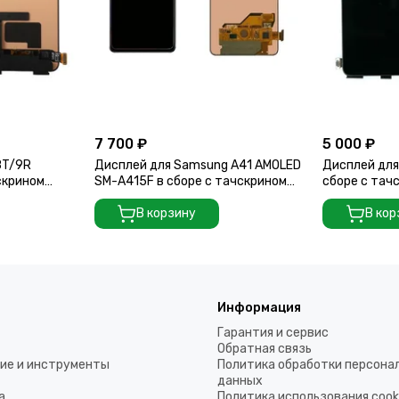
7 700 ₽
5 000 ₽
8T/9R
Дисплей для Samsung A41 AMOLED
Дисплей для 
скрином
SM-A415F в сборе с тачскрином
сборе с тач
(Black)
В корзину
В кор
Информация
Гарантия и сервис
Обратная связь
ие и инструменты
Политика обработки персона
данных
а
Политика использования coo