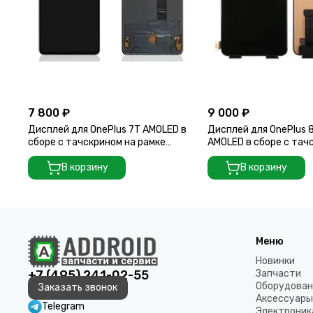
7 800 ₽
9 000 ₽
Дисплей для OnePlus 7T AMOLED в
Дисплей для OnePlus 
сборе с тачскрином на рамке
AMOLED в сборе с тач
(Frosted Silver)
черный
В корзину
В корзину
Меню
Новинки
+7 (495) 241-02-55
Запчасти
Оборудован
Заказать звонок
Аксессуары
Telegram
Электроник