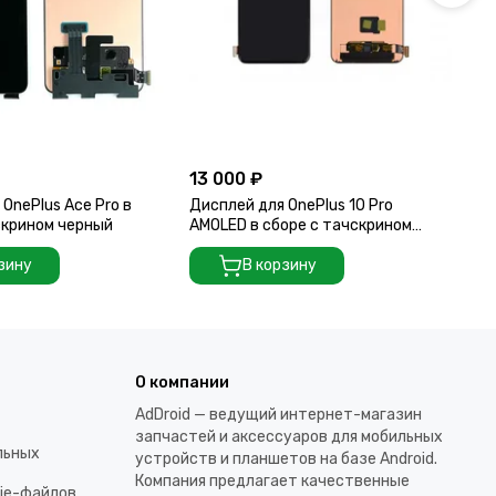
13 000 ₽
5 
OnePlus Ace Pro в
Дисплей для OnePlus 10 Pro
Ди
скрином черный
AMOLED в сборе с тачскрином
сб
(Black)
зину
В корзину
О компании
AdDroid — ведущий интернет-магазин
запчастей и аксессуаров для мобильных
льных
устройств и планшетов на базе Android.
Компания предлагает качественные
kie-файлов