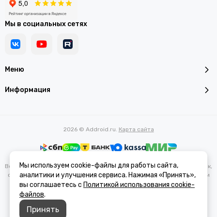
Мы в социальных сетях
Меню
Информация
2026 © Addroid.ru.
Карта сайта
Мы используем cookie-файлы для работы сайта,
Вся представленная на сайте информация, касающаяся характеристик,
аналитики и улучшения сервиса. Нажимая «Принять»,
стоимости товаров и услуг, носит информационный характер и ни при
каких условиях не является публичной офертой, определяемой
вы соглашаетесь с
Политикой использования cookie-
положениями Статьи 437(2) Гражданского кодекса РФ.
файлов
.
Принять