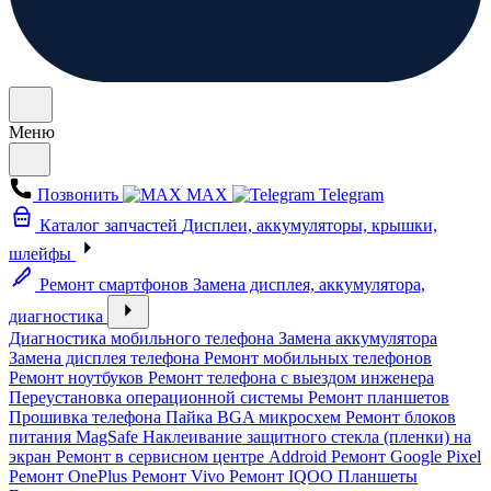
Меню
Позвонить
MAX
Telegram
Каталог запчастей
Дисплеи, аккумуляторы, крышки,
шлейфы
Ремонт смартфонов
Замена дисплея, аккумулятора,
диагностика
Диагностика мобильного телефона
Замена аккумулятора
Замена дисплея телефона
Ремонт мобильных телефонов
Ремонт ноутбуков
Ремонт телефона с выездом инженера
Переустановка операционной системы
Ремонт планшетов
Прошивка телефона
Пайка BGA микросхем
Ремонт блоков
питания MagSafe
Наклеивание защитного стекла (пленки) на
экран
Ремонт в сервисном центре Addroid
Ремонт Google Pixel
Ремонт OnePlus
Ремонт Vivo
Ремонт IQOO
Планшеты