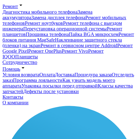
Ремонт
Диагностика мобильного телефона
Замена
аккумулятора
Замена дисплея телефона
Ремонт мобильных
телефонов
Ремонт ноутбуков
Ремонт телефона с выездом
инженера
Переустановка операционной системы
Ремонт
планшетов
Прошивка телефона
Пайка BGA микросхем
Ремонт
блоков питания MagSafe
Наклеивание защитного стекла
(пленки) на экран
Ремонт в сервисном центре Addroid
Ремонт
Google Pixel
Ремонт OnePlus
Ремонт Vivo
Ремонт
IQOO
Планшеты
Сотрудничество
Помощь
Условия возврата
Оплата
Доставка
Процедура заказа
Отследить
заказ
Программа лояльности
Как узнать модель моего
аппарата
Упаковка посылки перед отправкой
Классы качества
запчастей
Дефекты после установки
Контакты
О компании