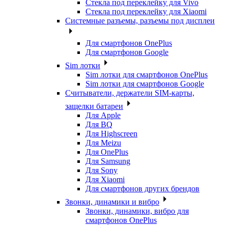
Стекла под переклейку для Vivo
Стекла под переклейку для Xiaomi
Системные разъемы, разъемы под дисплеи
Для смартфонов OnePlus
Для смартфонов Google
Sim лотки
Sim лотки для смартфонов OnePlus
Sim лотки для смартфонов Google
Считыватели, держатели SIM-карты,
защелки батареи
Для Apple
Для BQ
Для Highscreen
Для Meizu
Для OnePlus
Для Samsung
Для Sony
Для Xiaomi
Для смартфонов других брендов
Звонки, динамики и вибро
Звонки, динамики, вибро для
смартфонов OnePlus