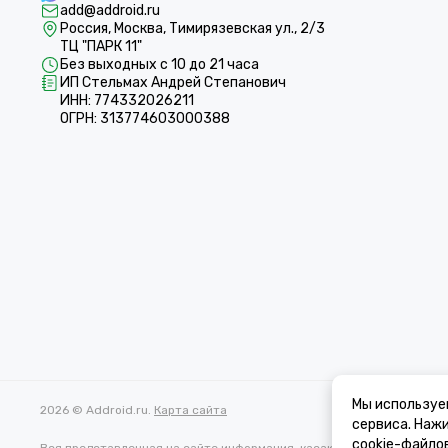
add@addroid.ru
Россия, Москва, Тимирязевская ул., 2/3
ТЦ "ПАРК 11"
Без выходных с 10 до 21 часа
ИП Стельмах Андрей Степанович
ИНН: 774332026211
ОГРН: 313774603000388
Мы используе
2026 © Addroid.ru.
Карта сайта
сервиса. Наж
cookie-файло