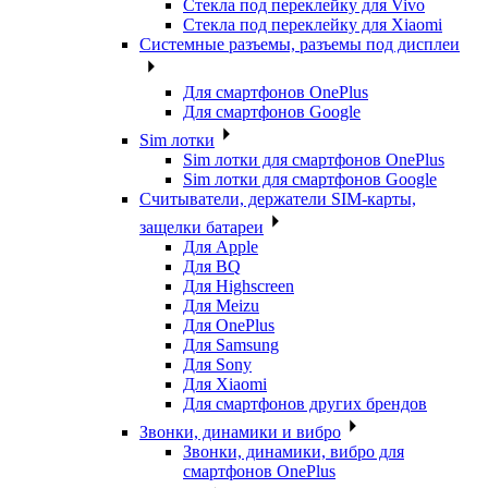
Стекла под переклейку для Vivo
Стекла под переклейку для Xiaomi
Системные разъемы, разъемы под дисплеи
Для смартфонов OnePlus
Для смартфонов Google
Sim лотки
Sim лотки для смартфонов OnePlus
Sim лотки для смартфонов Google
Считыватели, держатели SIM-карты,
защелки батареи
Для Apple
Для BQ
Для Highscreen
Для Meizu
Для OnePlus
Для Samsung
Для Sony
Для Xiaomi
Для смартфонов других брендов
Звонки, динамики и вибро
Звонки, динамики, вибро для
смартфонов OnePlus