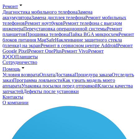
Ремонт
Диагностика мобильного телефона
Замена
аккумулятора
Замена дисплея телефона
Ремонт мобильных
телефонов
Ремонт ноутбуков
Ремонт телефона с выездом
инженера
Переустановка операционной системы
Ремонт
планшетов
Прошивка телефона
Пайка BGA микросхем
Ремонт
блоков питания MagSafe
Наклеивание защитного стекла
(пленки) на экран
Ремонт в сервисном центре Addroid
Ремонт
Google Pixel
Ремонт OnePlus
Ремонт Vivo
Ремонт
IQOO
Планшеты
Сотрудничество
Помощь
Условия возврата
Оплата
Доставка
Процедура заказа
Отследить
заказ
Программа лояльности
Как узнать модель моего
аппарата
Упаковка посылки перед отправкой
Классы качества
запчастей
Дефекты после установки
Контакты
О компании