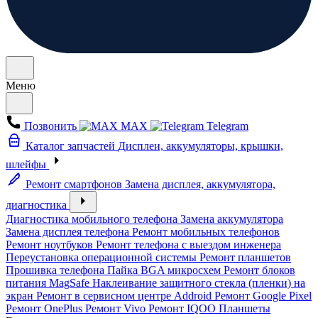
Меню
Позвонить
MAX
Telegram
Каталог запчастей
Дисплеи, аккумуляторы, крышки,
шлейфы
Ремонт смартфонов
Замена дисплея, аккумулятора,
диагностика
Диагностика мобильного телефона
Замена аккумулятора
Замена дисплея телефона
Ремонт мобильных телефонов
Ремонт ноутбуков
Ремонт телефона с выездом инженера
Переустановка операционной системы
Ремонт планшетов
Прошивка телефона
Пайка BGA микросхем
Ремонт блоков
питания MagSafe
Наклеивание защитного стекла (пленки) на
экран
Ремонт в сервисном центре Addroid
Ремонт Google Pixel
Ремонт OnePlus
Ремонт Vivo
Ремонт IQOO
Планшеты