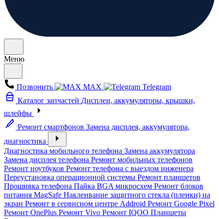
Меню
Позвонить
MAX
Telegram
Каталог запчастей
Дисплеи, аккумуляторы, крышки,
шлейфы
Ремонт смартфонов
Замена дисплея, аккумулятора,
диагностика
Диагностика мобильного телефона
Замена аккумулятора
Замена дисплея телефона
Ремонт мобильных телефонов
Ремонт ноутбуков
Ремонт телефона с выездом инженера
Переустановка операционной системы
Ремонт планшетов
Прошивка телефона
Пайка BGA микросхем
Ремонт блоков
питания MagSafe
Наклеивание защитного стекла (пленки) на
экран
Ремонт в сервисном центре Addroid
Ремонт Google Pixel
Ремонт OnePlus
Ремонт Vivo
Ремонт IQOO
Планшеты