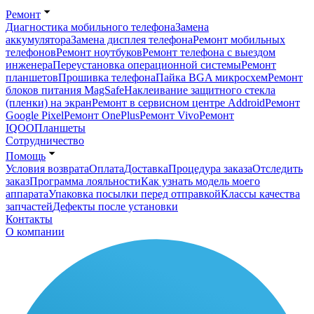
Ремонт
Диагностика мобильного телефона
Замена
аккумулятора
Замена дисплея телефона
Ремонт мобильных
телефонов
Ремонт ноутбуков
Ремонт телефона с выездом
инженера
Переустановка операционной системы
Ремонт
планшетов
Прошивка телефона
Пайка BGA микросхем
Ремонт
блоков питания MagSafe
Наклеивание защитного стекла
(пленки) на экран
Ремонт в сервисном центре Addroid
Ремонт
Google Pixel
Ремонт OnePlus
Ремонт Vivo
Ремонт
IQOO
Планшеты
Сотрудничество
Помощь
Условия возврата
Оплата
Доставка
Процедура заказа
Отследить
заказ
Программа лояльности
Как узнать модель моего
аппарата
Упаковка посылки перед отправкой
Классы качества
запчастей
Дефекты после установки
Контакты
О компании