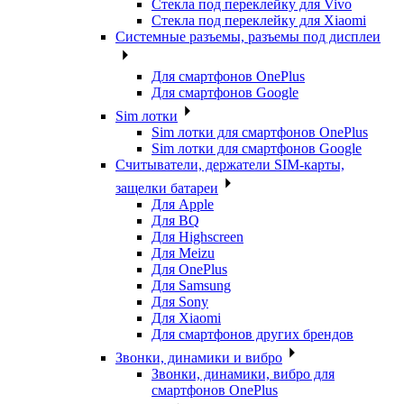
Стекла под переклейку для Vivo
Стекла под переклейку для Xiaomi
Системные разъемы, разъемы под дисплеи
Для смартфонов OnePlus
Для смартфонов Google
Sim лотки
Sim лотки для смартфонов OnePlus
Sim лотки для смартфонов Google
Считыватели, держатели SIM-карты,
защелки батареи
Для Apple
Для BQ
Для Highscreen
Для Meizu
Для OnePlus
Для Samsung
Для Sony
Для Xiaomi
Для смартфонов других брендов
Звонки, динамики и вибро
Звонки, динамики, вибро для
смартфонов OnePlus