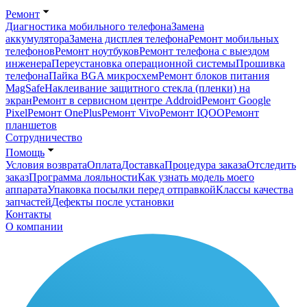
Ремонт
Диагностика мобильного телефона
Замена
аккумулятора
Замена дисплея телефона
Ремонт мобильных
телефонов
Ремонт ноутбуков
Ремонт телефона с выездом
инженера
Переустановка операционной системы
Прошивка
телефона
Пайка BGA микросхем
Ремонт блоков питания
MagSafe
Наклеивание защитного стекла (пленки) на
экран
Ремонт в сервисном центре Addroid
Ремонт Google
Pixel
Ремонт OnePlus
Ремонт Vivo
Ремонт IQOO
Ремонт
планшетов
Сотрудничество
Помощь
Условия возврата
Оплата
Доставка
Процедура заказа
Отследить
заказ
Программа лояльности
Как узнать модель моего
аппарата
Упаковка посылки перед отправкой
Классы качества
запчастей
Дефекты после установки
Контакты
О компании