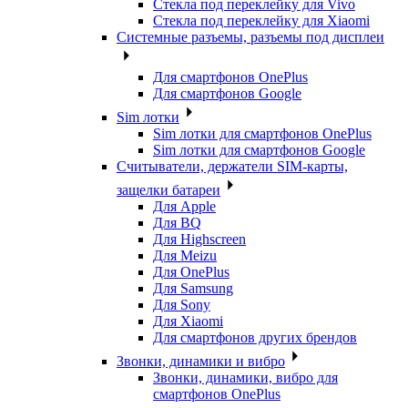
Стекла под переклейку для Vivo
Стекла под переклейку для Xiaomi
Системные разъемы, разъемы под дисплеи
Для смартфонов OnePlus
Для смартфонов Google
Sim лотки
Sim лотки для смартфонов OnePlus
Sim лотки для смартфонов Google
Считыватели, держатели SIM-карты,
защелки батареи
Для Apple
Для BQ
Для Highscreen
Для Meizu
Для OnePlus
Для Samsung
Для Sony
Для Xiaomi
Для смартфонов других брендов
Звонки, динамики и вибро
Звонки, динамики, вибро для
смартфонов OnePlus