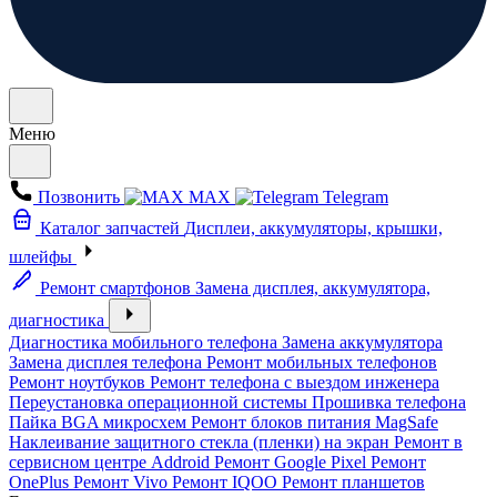
Меню
Позвонить
MAX
Telegram
Каталог запчастей
Дисплеи, аккумуляторы, крышки,
шлейфы
Ремонт смартфонов
Замена дисплея, аккумулятора,
диагностика
Диагностика мобильного телефона
Замена аккумулятора
Замена дисплея телефона
Ремонт мобильных телефонов
Ремонт ноутбуков
Ремонт телефона с выездом инженера
Переустановка операционной системы
Прошивка телефона
Пайка BGA микросхем
Ремонт блоков питания MagSafe
Наклеивание защитного стекла (пленки) на экран
Ремонт в
сервисном центре Addroid
Ремонт Google Pixel
Ремонт
OnePlus
Ремонт Vivo
Ремонт IQOO
Ремонт планшетов