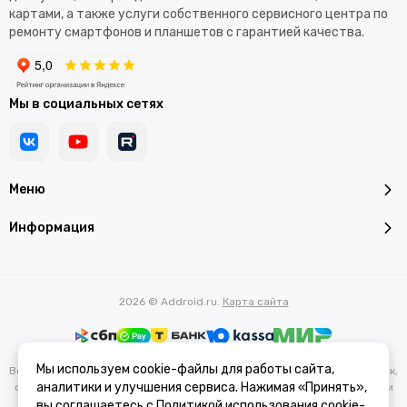
картами, а также услуги собственного сервисного центра по
ремонту смартфонов и планшетов с гарантией качества.
Мы в социальных сетях
Меню
Информация
2026 © Addroid.ru.
Карта сайта
Мы используем cookie-файлы для работы сайта,
Вся представленная на сайте информация, касающаяся характеристик,
аналитики и улучшения сервиса. Нажимая «Принять»,
стоимости товаров и услуг, носит информационный характер и ни при
каких условиях не является публичной офертой, определяемой
вы соглашаетесь с
Политикой использования cookie-