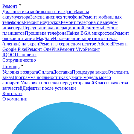
Ремонт
Диагностика мобильного телефона
Замена
аккумулятора
Замена дисплея телефона
Ремонт мобильных
телефонов
Ремонт ноутбуков
Ремонт телефона с выездом
инженера
Переустановка операционной системы
Ремонт
планшетов
Прошивка телефона
Пайка BGA микросхем
Ремонт
блоков питания MagSafe
Наклеивание защитного стекла
(пленки) на экран
Ремонт в сервисном центре Addroid
Ремонт
Google Pixel
Ремонт OnePlus
Ремонт Vivo
Ремонт
IQOO
Планшеты
Сотрудничество
Помощь
Условия возврата
Оплата
Доставка
Процедура заказа
Отследить
заказ
Программа лояльности
Как узнать модель моего
аппарата
Упаковка посылки перед отправкой
Классы качества
запчастей
Дефекты после установки
Контакты
О компании