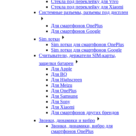
Стекла под переклейку для Vivo
Стекла под переклейку для Xiaomi
Системные разъемы, разъемы под дисплеи
Для смартфонов OnePlus
Для смартфонов Google
Sim лотки
Sim лотки для смартфонов OnePlus
Sim лотки для смартфонов Google
Считыватели, держатели SIM-карты,
защелки батареи
Для Apple
Для BQ
Для Highscreen
Для Meizu
Для OnePlus
Для Samsung
Для Sony
Для Xiaomi
Для смартфонов других брендов
Звонки, динамики и вибро
Звонки, динамики, вибро для
смартфонов OnePlus