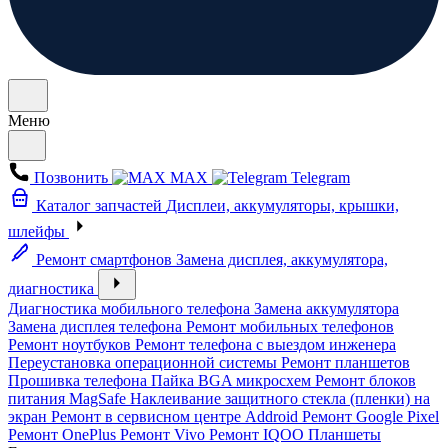
Меню
Позвонить
MAX
Telegram
Каталог запчастей
Дисплеи, аккумуляторы, крышки,
шлейфы
Ремонт смартфонов
Замена дисплея, аккумулятора,
диагностика
Диагностика мобильного телефона
Замена аккумулятора
Замена дисплея телефона
Ремонт мобильных телефонов
Ремонт ноутбуков
Ремонт телефона с выездом инженера
Переустановка операционной системы
Ремонт планшетов
Прошивка телефона
Пайка BGA микросхем
Ремонт блоков
питания MagSafe
Наклеивание защитного стекла (пленки) на
экран
Ремонт в сервисном центре Addroid
Ремонт Google Pixel
Ремонт OnePlus
Ремонт Vivo
Ремонт IQOO
Планшеты