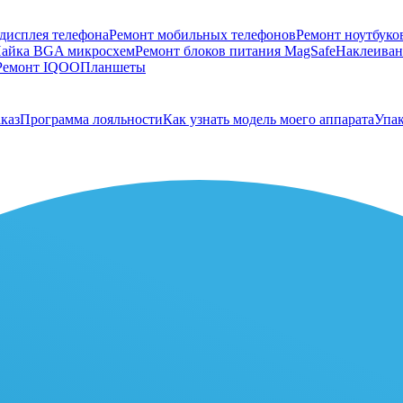
дисплея телефона
Ремонт мобильных телефонов
Ремонт ноутбуко
айка BGA микросхем
Ремонт блоков питания MagSafe
Наклеивани
Ремонт IQOO
Планшеты
каз
Программа лояльности
Как узнать модель моего аппарата
Упак