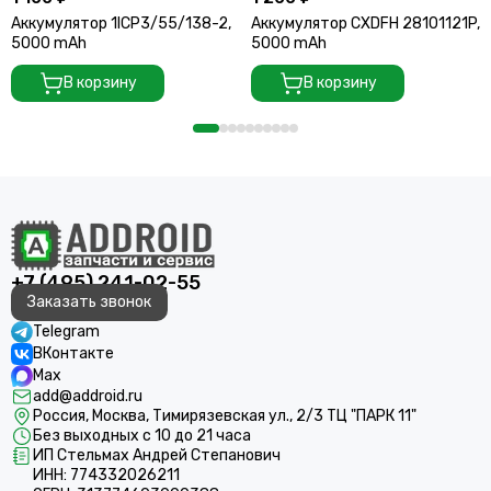
Аккумулятор 1ICP3/55/138-2,
Аккумулятор CXDFH 28101121P,
5000 mAh
5000 mAh
В корзину
В корзину
+7 (495) 241-02-55
Заказать звонок
Telegram
ВКонтакте
Max
add@addroid.ru
Россия, Москва, Тимирязевская ул., 2/3 ТЦ "ПАРК 11"
Без выходных с 10 до 21 часа
ИП Стельмах Андрей Степанович
ИНН: 774332026211