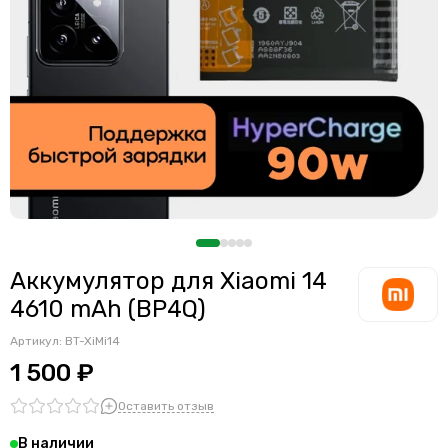
Считыватели, держатели SIM-карты, защелки батареи
Звонки, динамики и вибро
Шлейфы
Антенны
Проклейки дисплейного модуля
Аккумулятор для Xiaomi 14
4610 mAh (BP4Q)
Артикул:
BT-XiMi14
1 500 ₽
Оставить отзыв
В наличии