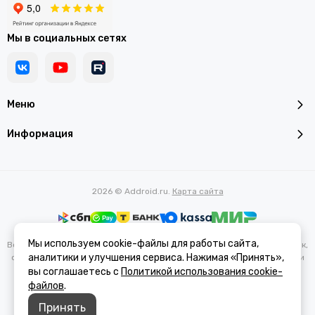
Мы в социальных сетях
Меню
Информация
2026 © Addroid.ru.
Карта сайта
Мы используем cookie-файлы для работы сайта,
Вся представленная на сайте информация, касающаяся характеристик,
аналитики и улучшения сервиса. Нажимая «Принять»,
стоимости товаров и услуг, носит информационный характер и ни при
каких условиях не является публичной офертой, определяемой
вы соглашаетесь с
Политикой использования cookie-
положениями Статьи 437(2) Гражданского кодекса РФ.
файлов
.
Принять