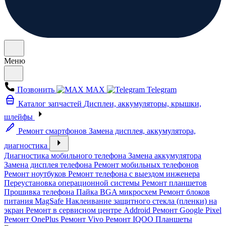
Меню
Позвонить
MAX
Telegram
Каталог запчастей
Дисплеи, аккумуляторы, крышки,
шлейфы
Ремонт смартфонов
Замена дисплея, аккумулятора,
диагностика
Диагностика мобильного телефона
Замена аккумулятора
Замена дисплея телефона
Ремонт мобильных телефонов
Ремонт ноутбуков
Ремонт телефона с выездом инженера
Переустановка операционной системы
Ремонт планшетов
Прошивка телефона
Пайка BGA микросхем
Ремонт блоков
питания MagSafe
Наклеивание защитного стекла (пленки) на
экран
Ремонт в сервисном центре Addroid
Ремонт Google Pixel
Ремонт OnePlus
Ремонт Vivo
Ремонт IQOO
Планшеты