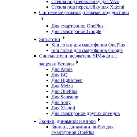
Стекла под переклейку для Vivo
Стекла под переклейку для Xiaomi
Системные разъемы, разъемы под дисплеи
Для смартфонов OnePlus
Для смартфонов Google
Sim лотки
Sim лотки для смартфонов OnePlus
Sim лотки для смартфонов Google
Считыватели, держатели SIM-карты,
защелки батареи
Для Apple
Для BQ
Для Highscreen
Для Meizu
Для OnePlus
Для Samsung
Для Sony
Для Xiaomi
Для смартфонов других брендов
Звонки, динамики и вибро
Звонки, динамики, вибро для
смартфонов OnePlus