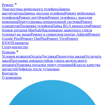
Ремонт
Диагностика мобильного телефона
Замена
аккумулятора
Замена дисплея телефона
Ремонт мобильных
телефонов
Ремонт ноутбуков
Ремонт телефона с выездом
инженера
Переустановка операционной системы
Ремонт
планшетов
Прошивка телефона
Пайка BGA микросхем
Ремонт
блоков питания MagSafe
Наклеивание защитного стекла
(пленки) на экран
Ремонт в сервисном центре Addroid
Ремонт
Google Pixel
Ремонт OnePlus
Ремонт Vivo
Ремонт
IQOO
Планшеты
Сотрудничество
Помощь
Условия возврата
Оплата
Доставка
Процедура заказа
Отследить
заказ
Программа лояльности
Как узнать модель моего
аппарата
Упаковка посылки перед отправкой
Классы качества
запчастей
Дефекты после установки
Контакты
О компании