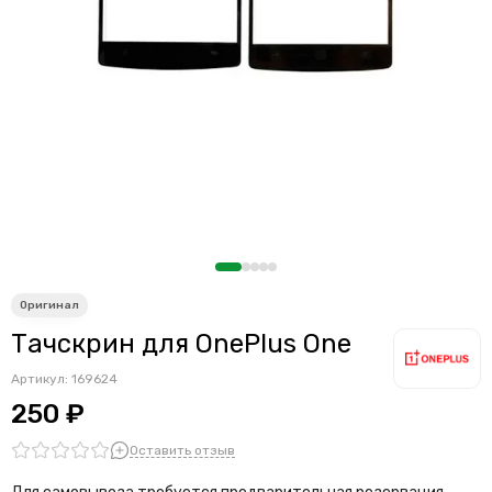
Считыватели, держатели SIM-карты, защелки батареи
Звонки, динамики и вибро
Шлейфы
Антенны
Проклейки дисплейного модуля
Тачскрин для OnePlus One
Артикул:
169624
250 ₽
Оставить отзыв