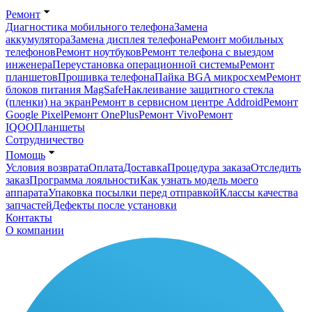
Ремонт
Диагностика мобильного телефона
Замена
аккумулятора
Замена дисплея телефона
Ремонт мобильных
телефонов
Ремонт ноутбуков
Ремонт телефона с выездом
инженера
Переустановка операционной системы
Ремонт
планшетов
Прошивка телефона
Пайка BGA микросхем
Ремонт
блоков питания MagSafe
Наклеивание защитного стекла
(пленки) на экран
Ремонт в сервисном центре Addroid
Ремонт
Google Pixel
Ремонт OnePlus
Ремонт Vivo
Ремонт
IQOO
Планшеты
Сотрудничество
Помощь
Условия возврата
Оплата
Доставка
Процедура заказа
Отследить
заказ
Программа лояльности
Как узнать модель моего
аппарата
Упаковка посылки перед отправкой
Классы качества
запчастей
Дефекты после установки
Контакты
О компании