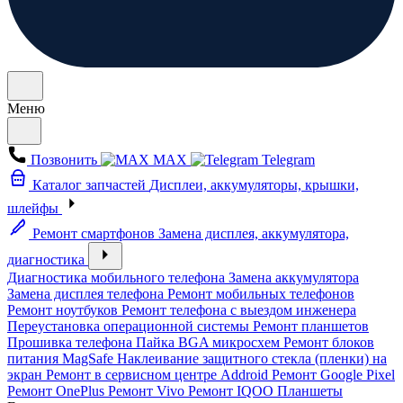
Меню
Позвонить
MAX
Telegram
Каталог запчастей
Дисплеи, аккумуляторы, крышки,
шлейфы
Ремонт смартфонов
Замена дисплея, аккумулятора,
диагностика
Диагностика мобильного телефона
Замена аккумулятора
Замена дисплея телефона
Ремонт мобильных телефонов
Ремонт ноутбуков
Ремонт телефона с выездом инженера
Переустановка операционной системы
Ремонт планшетов
Прошивка телефона
Пайка BGA микросхем
Ремонт блоков
питания MagSafe
Наклеивание защитного стекла (пленки) на
экран
Ремонт в сервисном центре Addroid
Ремонт Google Pixel
Ремонт OnePlus
Ремонт Vivo
Ремонт IQOO
Планшеты