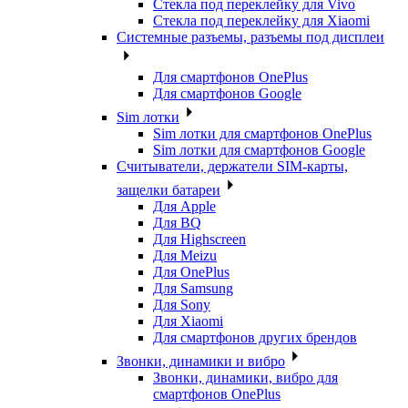
Стекла под переклейку для Vivo
Стекла под переклейку для Xiaomi
Системные разъемы, разъемы под дисплеи
Для смартфонов OnePlus
Для смартфонов Google
Sim лотки
Sim лотки для смартфонов OnePlus
Sim лотки для смартфонов Google
Считыватели, держатели SIM-карты,
защелки батареи
Для Apple
Для BQ
Для Highscreen
Для Meizu
Для OnePlus
Для Samsung
Для Sony
Для Xiaomi
Для смартфонов других брендов
Звонки, динамики и вибро
Звонки, динамики, вибро для
смартфонов OnePlus