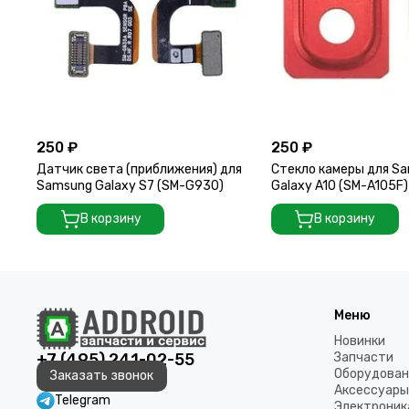
250 ₽
250 ₽
Датчик света (приближения) для
Стекло камеры для S
Samsung Galaxy S7 (SM-G930)
Galaxy A10 (SM-A105F
В корзину
В корзину
Меню
Новинки
+7 (495) 241-02-55
Запчасти
Оборудован
Заказать звонок
Аксессуары
Telegram
Электроник