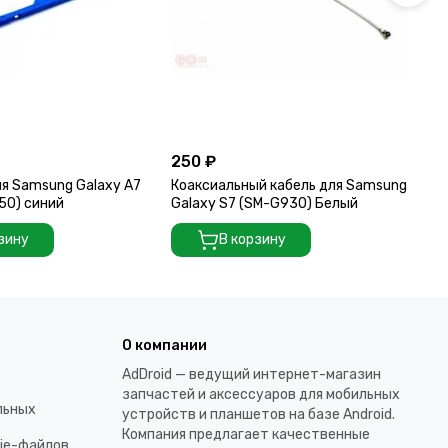
250 ₽
40
ля Samsung Galaxy A7
Коаксиальный кабель для Samsung
Ко
50) синий
Galaxy S7 (SM-G930) Белый
Ga
зину
В корзину
О компании
AdDroid — ведущий интернет-магазин
запчастей и аксессуаров для мобильных
льных
устройств и планшетов на базе Android.
Компания предлагает качественные
kie-файлов