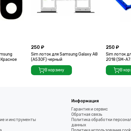
250 ₽
250 ₽
amsung
Sim лоток для Samsung Galaxy A8
Sim лоток д
) Красное
(A530F) черный
2018 (SM-A7
В корзину
В кор
Информация
Гарантия и сервис
Обратная связь
ие и инструменты
Политика обработки персона
данных
а
Политика использования coo