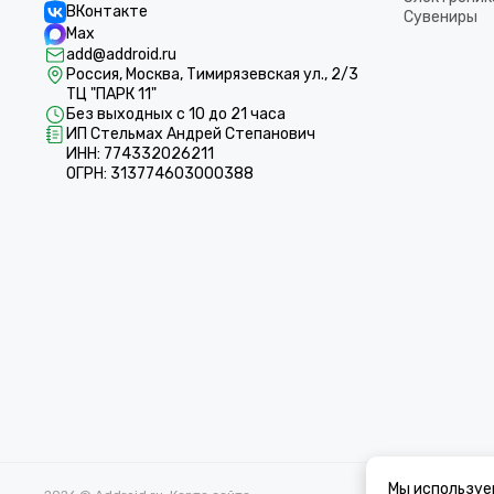
ВКонтакте
Сувениры
Max
add@addroid.ru
Россия, Москва, Тимирязевская ул., 2/3
ТЦ "ПАРК 11"
Без выходных с 10 до 21 часа
ИП Стельмах Андрей Степанович
ИНН: 774332026211
ОГРН: 313774603000388
Мы используе