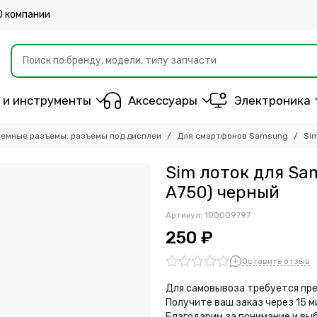
О компании
 и инструменты
Аксессуары
Электроника
емные разъемы, разъемы под дисплеи
Для смартфонов Samsung
Si
Sim лоток для Sam
A750) черный
Артикул:
100009797
250 ₽
Оставить отзыв
Для самовывоза требуется пре
Получите ваш заказ через 15 
Благодарим за понимание и вы