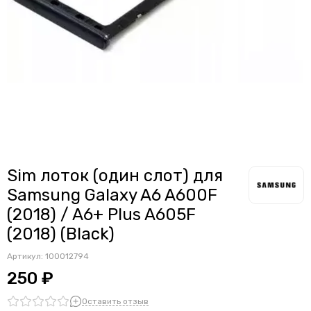
Считыватели, держатели SIM-карты, защелки батареи
Звонки, динамики и вибро
Шлейфы
Антенны
Проклейки дисплейного модуля
Sim лоток (один слот) для
Samsung Galaxy A6 A600F
(2018) / A6+ Plus A605F
(2018) (Black)
Артикул:
100012794
250 ₽
Оставить отзыв