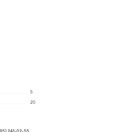
5
20
495) 241-02-55