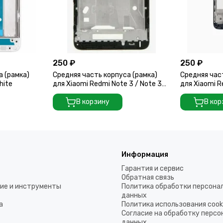
250 ₽
250 ₽
а (рамка)
Средняя часть корпуса (рамка)
Средняя час
hite
для Xiaomi Redmi Note 3 / Note 3
для Xiaomi R
Pro черная
В корзину
В кор
Информация
Гарантия и сервис
Обратная связь
ие и инструменты
Политика обработки персона
данных
а
Политика использования coo
Согласие на обработку перс
данных