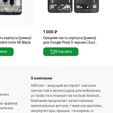
1 000 ₽
2 
ть корпуса (рамка)
Средняя часть корпуса (рамка)
Ср
edmi note 4X Black
для Google Pixel 3 черная (Just
дл
Black)
(Co
зину
В корзину
О компании
AdDroid — ведущий интернет-магазин
запчастей и аксессуаров для мобильных
льных
устройств и планшетов на базе Android.
Компания предлагает качественные
kie-файлов
оригинальные детали, такие как дисплеи,
ональных
аккумуляторы, крышки, тачскрины, и