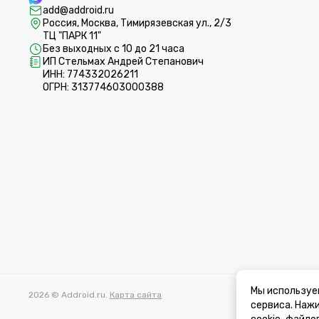
add@addroid.ru
Россия, Москва, Тимирязевская ул., 2/3
ТЦ "ПАРК 11"
Без выходных с 10 до 21 часа
ИП Стельмах Андрей Степанович
ИНН: 774332026211
ОГРН: 313774603000388
Мы используе
2026 © Addroid.ru.
Карта сайта
сервиса. Наж