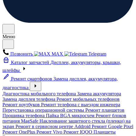
Меню
Позвонить
MAX
Telegram
Каталог запчастей
Дисплеи, аккумуляторы, крышки,
шлейфы
Ремонт смартфонов
Замена дисплея, аккумулятора,
диагностика
Диагностика мобильного телефона
Замена аккумулятора
Замена дисплея телефона
Ремонт мобильных телефонов
Ремонт ноутбуков
Ремонт телефона с выездом инженера
Переустановка операционной системы
Ремонт планшетов
Прошивка телефона
Пайка BGA микросхем
Ремонт блоков
питания MagSafe
Наклеивание защитного стекла (пленки) на
экран
Ремонт в сервисном центре Addroid
Ремонт Google Pixel
Ремонт OnePlus
Ремонт Vivo
Ремонт IQOO
Планшеты