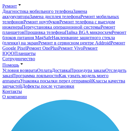
Ремонт
Диагностика мобильного телефона
Замена
аккумулятора
Замена дисплея телефона
Ремонт мобильных
телефонов
Ремонт ноутбуков
Ремонт телефона с выездом
инженера
Переустановка операционной системы
Ремонт
планшетов
Прошивка телефона
Пайка BGA микросхем
Ремонт
блоков питания MagSafe
Наклеивание защитного стекла
(пленки) на экран
Ремонт в сервисном центре Addroid
Ремонт
Google Pixel
Ремонт OnePlus
Ремонт Vivo
Ремонт
IQOO
Планшеты
Сотрудничество
Помощь
Условия возврата
Оплата
Доставка
Процедура заказа
Отследить
заказ
Программа лояльности
Как узнать модель моего
аппарата
Упаковка посылки перед отправкой
Классы качества
запчастей
Дефекты после установки
Контакты
О компании