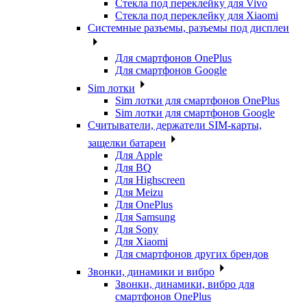
Стекла под переклейку для Vivo
Стекла под переклейку для Xiaomi
Системные разъемы, разъемы под дисплеи
Для смартфонов OnePlus
Для смартфонов Google
Sim лотки
Sim лотки для смартфонов OnePlus
Sim лотки для смартфонов Google
Считыватели, держатели SIM-карты,
защелки батареи
Для Apple
Для BQ
Для Highscreen
Для Meizu
Для OnePlus
Для Samsung
Для Sony
Для Xiaomi
Для смартфонов других брендов
Звонки, динамики и вибро
Звонки, динамики, вибро для
смартфонов OnePlus