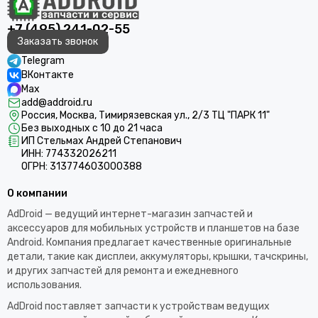
+7 (495) 241-02-55
Заказать звонок
Telegram
ВКонтакте
Max
add@addroid.ru
Россия, Москва, Тимирязевская ул., 2/3 ТЦ "ПАРК 11"
Без выходных с 10 до 21 часа
ИП Стельмах Андрей Степанович
ИНН: 774332026211
ОГРН: 313774603000388
О компании
AdDroid — ведущий интернет-магазин запчастей и
аксессуаров для мобильных устройств и планшетов на базе
Android. Компания предлагает качественные оригинальные
детали, такие как дисплеи, аккумуляторы, крышки, тачскрины,
и других запчастей для ремонта и ежедневного
использования.​
AdDroid поставляет запчасти к устройствам ведущих