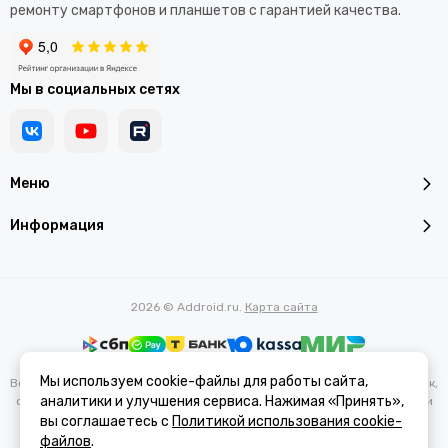
ремонту смартфонов и планшетов с гарантией качества.
Мы в социальных сетях
Меню
Информация
2026 © Addroid.ru.
Карта сайта
Мы используем cookie-файлы для работы сайта,
Вся представленная на сайте информация, касающаяся характеристик,
аналитики и улучшения сервиса. Нажимая «Принять»,
стоимости товаров и услуг, носит информационный характер и ни при
каких условиях не является публичной офертой, определяемой
вы соглашаетесь с
Политикой использования cookie-
положениями Статьи 437(2) Гражданского кодекса РФ.
файлов
.