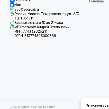
ВКонтакте
Сувениры
Max
add@addroid.ru
Россия, Москва, Тимирязевская ул., 2/3
ТЦ "ПАРК 11"
Без выходных с 10 до 21 часа
ИП Стельмах Андрей Степанович
ИНН: 774332026211
ОГРН: 313774603000388
Мы используе
2026 © Addroid.ru.
Карта сайта