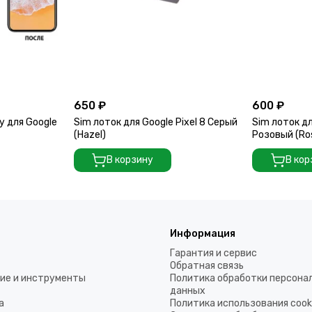
650 ₽
600 ₽
у для Google
Sim лоток для Google Pixel 8 Серый
Sim лоток дл
(Hazel)
Розовый (Ro
В корзину
В кор
Информация
Гарантия и сервис
Обратная связь
ие и инструменты
Политика обработки персона
данных
а
Политика использования coo