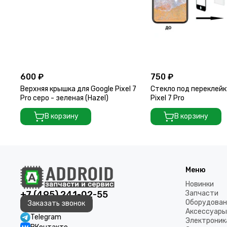
600 ₽
750 ₽
Верхняя крышка для Google Pixel 7
Стекло под переклейк
Pro серо - зеленая (Hazel)
Pixel 7 Pro
В корзину
В корзину
Меню
Новинки
+7 (495) 241-02-55
Запчасти
Оборудован
Заказать звонок
Аксессуары
Telegram
Электроник