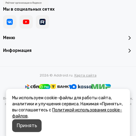
Мы в социальных сетях
Меню
Информация
2026 © Addroid.ru.
Карта сайта
Мы используем cookie-файлы для работы сайта,
Вся представленная на сайте информация, касающаяся характеристик,
аналитики и улучшения сервиса. Нажимая «Принять»,
стоимости товаров и услуг, носит информационный характер и ни при
каких условиях не является публичной офертой, определяемой
вы соглашаетесь с
Политикой использования cookie-
положениями Статьи 437(2) Гражданского кодекса РФ.
файлов
.
Принять