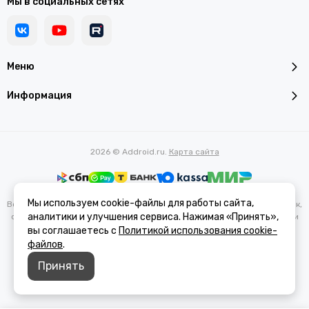
Мы в социальных сетях
Меню
Информация
2026 © Addroid.ru.
Карта сайта
Мы используем cookie-файлы для работы сайта,
Вся представленная на сайте информация, касающаяся характеристик,
аналитики и улучшения сервиса. Нажимая «Принять»,
стоимости товаров и услуг, носит информационный характер и ни при
каких условиях не является публичной офертой, определяемой
вы соглашаетесь с
Политикой использования cookie-
положениями Статьи 437(2) Гражданского кодекса РФ.
файлов
.
Принять