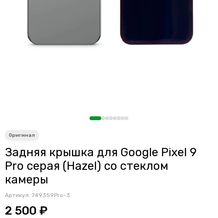
Считыватели, держатели SIM-карты, защелки батареи
Звонки, динамики и вибро
Шлейфы
Антенны
Проклейки дисплейного модуля
Задняя крышка для Google Pixel 9
Pro серая (Hazel) со стеклом
камеры
Артикул:
749359Pro-3
2 500 ₽