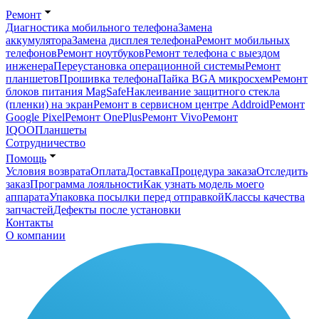
Ремонт
Диагностика мобильного телефона
Замена
аккумулятора
Замена дисплея телефона
Ремонт мобильных
телефонов
Ремонт ноутбуков
Ремонт телефона с выездом
инженера
Переустановка операционной системы
Ремонт
планшетов
Прошивка телефона
Пайка BGA микросхем
Ремонт
блоков питания MagSafe
Наклеивание защитного стекла
(пленки) на экран
Ремонт в сервисном центре Addroid
Ремонт
Google Pixel
Ремонт OnePlus
Ремонт Vivo
Ремонт
IQOO
Планшеты
Сотрудничество
Помощь
Условия возврата
Оплата
Доставка
Процедура заказа
Отследить
заказ
Программа лояльности
Как узнать модель моего
аппарата
Упаковка посылки перед отправкой
Классы качества
запчастей
Дефекты после установки
Контакты
О компании