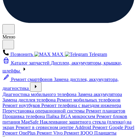
Меню
Позвонить
MAX
Telegram
Каталог запчастей
Дисплеи, аккумуляторы, крышки,
шлейфы
Ремонт смартфонов
Замена дисплея, аккумулятора,
диагностика
Диагностика мобильного телефона
Замена аккумулятора
Замена дисплея телефона
Ремонт мобильных телефонов
Ремонт ноутбуков
Ремонт телефона с выездом инженера
Переустановка операционной системы
Ремонт планшетов
Прошивка телефона
Пайка BGA микросхем
Ремонт блоков
питания MagSafe
Наклеивание защитного стекла (пленки) на
экран
Ремонт в сервисном центре Addroid
Ремонт Google Pixel
Ремонт OnePlus
Ремонт Vivo
Ремонт IQOO
Планшеты