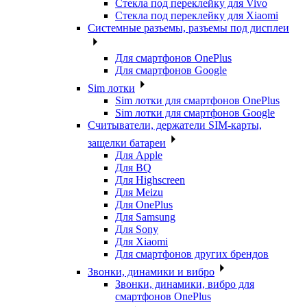
Стекла под переклейку для Vivo
Стекла под переклейку для Xiaomi
Системные разъемы, разъемы под дисплеи
Для смартфонов OnePlus
Для смартфонов Google
Sim лотки
Sim лотки для смартфонов OnePlus
Sim лотки для смартфонов Google
Считыватели, держатели SIM-карты,
защелки батареи
Для Apple
Для BQ
Для Highscreen
Для Meizu
Для OnePlus
Для Samsung
Для Sony
Для Xiaomi
Для смартфонов других брендов
Звонки, динамики и вибро
Звонки, динамики, вибро для
смартфонов OnePlus