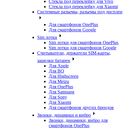
Стекла под переклейку для Vivo
Стекла под переклейку для Xiaomi
Системные разъемы, разъемы под дисплеи
Для смартфонов OnePlus
Для смартфонов Google
Sim лотки
Sim лотки для смартфонов OnePlus
Sim лотки для смартфонов Google
Считыватели, держатели SIM-карты,
защелки батареи
Для Apple
Для BQ
Для Highscreen
Для Meizu
Для OnePlus
Для Samsung
Для Sony
Для Xiaomi
Для смартфонов других брендов
Звонки, динамики и вибро
Звонки, динамики, вибро для
смартфонов OnePlus