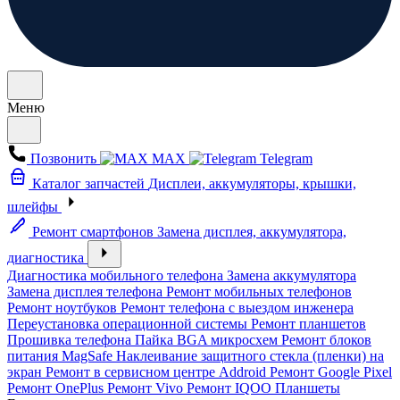
Меню
Позвонить
MAX
Telegram
Каталог запчастей
Дисплеи, аккумуляторы, крышки,
шлейфы
Ремонт смартфонов
Замена дисплея, аккумулятора,
диагностика
Диагностика мобильного телефона
Замена аккумулятора
Замена дисплея телефона
Ремонт мобильных телефонов
Ремонт ноутбуков
Ремонт телефона с выездом инженера
Переустановка операционной системы
Ремонт планшетов
Прошивка телефона
Пайка BGA микросхем
Ремонт блоков
питания MagSafe
Наклеивание защитного стекла (пленки) на
экран
Ремонт в сервисном центре Addroid
Ремонт Google Pixel
Ремонт OnePlus
Ремонт Vivo
Ремонт IQOO
Планшеты