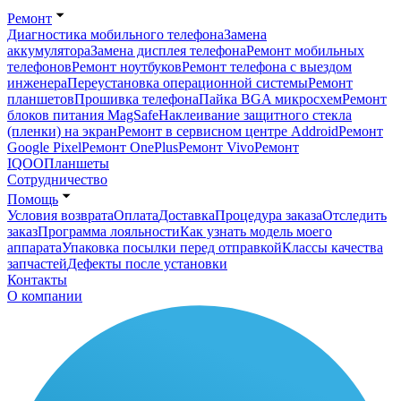
Ремонт
Диагностика мобильного телефона
Замена
аккумулятора
Замена дисплея телефона
Ремонт мобильных
телефонов
Ремонт ноутбуков
Ремонт телефона с выездом
инженера
Переустановка операционной системы
Ремонт
планшетов
Прошивка телефона
Пайка BGA микросхем
Ремонт
блоков питания MagSafe
Наклеивание защитного стекла
(пленки) на экран
Ремонт в сервисном центре Addroid
Ремонт
Google Pixel
Ремонт OnePlus
Ремонт Vivo
Ремонт
IQOO
Планшеты
Сотрудничество
Помощь
Условия возврата
Оплата
Доставка
Процедура заказа
Отследить
заказ
Программа лояльности
Как узнать модель моего
аппарата
Упаковка посылки перед отправкой
Классы качества
запчастей
Дефекты после установки
Контакты
О компании