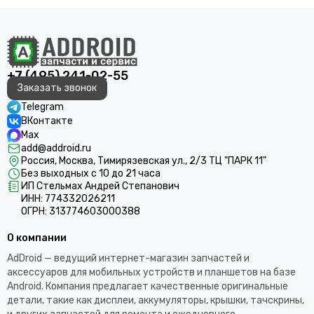
+7 (495) 241-02-55
Заказать звонок
Telegram
ВКонтакте
Max
add@addroid.ru
Россия, Москва, Тимирязевская ул., 2/3 ТЦ "ПАРК 11"
Без выходных с 10 до 21 часа
ИП Стельмах Андрей Степанович
ИНН: 774332026211
ОГРН: 313774603000388
О компании
AdDroid — ведущий интернет-магазин запчастей и
аксессуаров для мобильных устройств и планшетов на базе
Android. Компания предлагает качественные оригинальные
детали, такие как дисплеи, аккумуляторы, крышки, тачскрины,