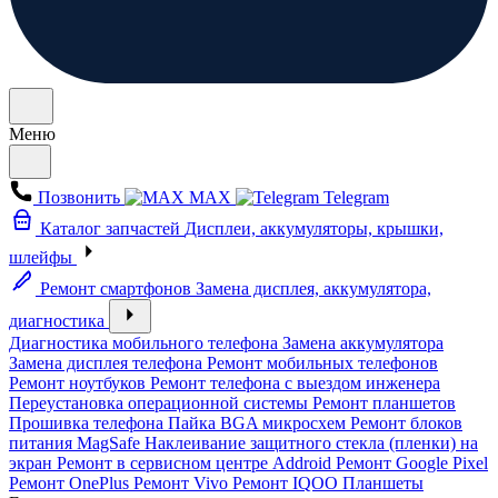
Меню
Позвонить
MAX
Telegram
Каталог запчастей
Дисплеи, аккумуляторы, крышки,
шлейфы
Ремонт смартфонов
Замена дисплея, аккумулятора,
диагностика
Диагностика мобильного телефона
Замена аккумулятора
Замена дисплея телефона
Ремонт мобильных телефонов
Ремонт ноутбуков
Ремонт телефона с выездом инженера
Переустановка операционной системы
Ремонт планшетов
Прошивка телефона
Пайка BGA микросхем
Ремонт блоков
питания MagSafe
Наклеивание защитного стекла (пленки) на
экран
Ремонт в сервисном центре Addroid
Ремонт Google Pixel
Ремонт OnePlus
Ремонт Vivo
Ремонт IQOO
Планшеты