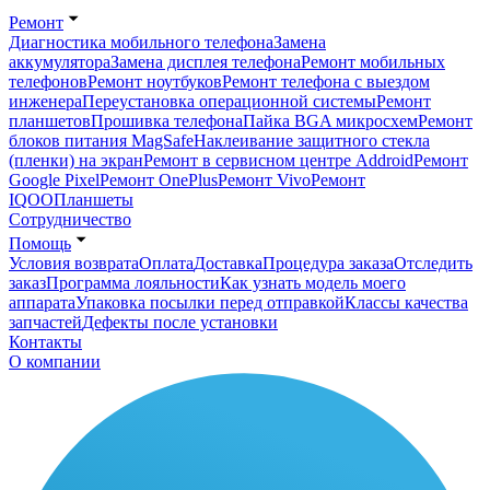
Ремонт
Диагностика мобильного телефона
Замена
аккумулятора
Замена дисплея телефона
Ремонт мобильных
телефонов
Ремонт ноутбуков
Ремонт телефона с выездом
инженера
Переустановка операционной системы
Ремонт
планшетов
Прошивка телефона
Пайка BGA микросхем
Ремонт
блоков питания MagSafe
Наклеивание защитного стекла
(пленки) на экран
Ремонт в сервисном центре Addroid
Ремонт
Google Pixel
Ремонт OnePlus
Ремонт Vivo
Ремонт
IQOO
Планшеты
Сотрудничество
Помощь
Условия возврата
Оплата
Доставка
Процедура заказа
Отследить
заказ
Программа лояльности
Как узнать модель моего
аппарата
Упаковка посылки перед отправкой
Классы качества
запчастей
Дефекты после установки
Контакты
О компании