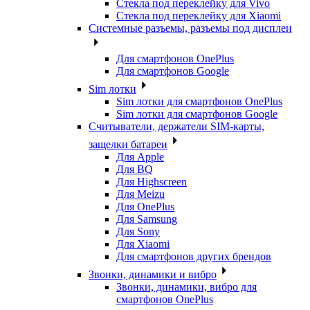
Стекла под переклейку для Vivo
Стекла под переклейку для Xiaomi
Системные разъемы, разъемы под дисплеи
Для смартфонов OnePlus
Для смартфонов Google
Sim лотки
Sim лотки для смартфонов OnePlus
Sim лотки для смартфонов Google
Считыватели, держатели SIM-карты,
защелки батареи
Для Apple
Для BQ
Для Highscreen
Для Meizu
Для OnePlus
Для Samsung
Для Sony
Для Xiaomi
Для смартфонов других брендов
Звонки, динамики и вибро
Звонки, динамики, вибро для
смартфонов OnePlus