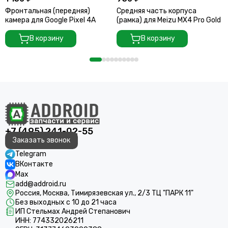
Фронтальная (передняя)
Средняя часть корпуса
камера для Google Pixel 4A
(рамка) для Meizu MX4 Pro Gold
В корзину
В корзину
+7 (495) 241-02-55
Заказать звонок
Telegram
ВКонтакте
Max
add@addroid.ru
Россия, Москва, Тимирязевская ул., 2/3 ТЦ "ПАРК 11"
Без выходных с 10 до 21 часа
ИП Стельмах Андрей Степанович
ИНН: 774332026211