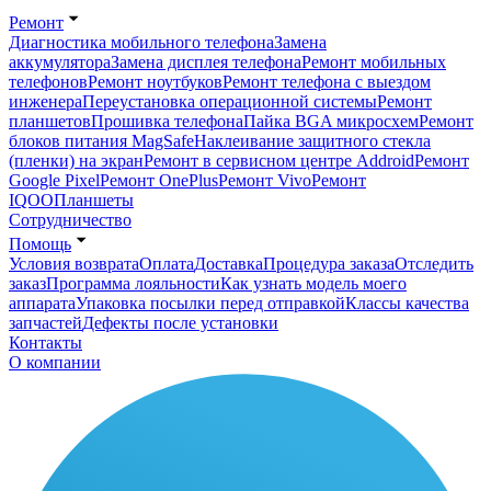
Ремонт
Диагностика мобильного телефона
Замена
аккумулятора
Замена дисплея телефона
Ремонт мобильных
телефонов
Ремонт ноутбуков
Ремонт телефона с выездом
инженера
Переустановка операционной системы
Ремонт
планшетов
Прошивка телефона
Пайка BGA микросхем
Ремонт
блоков питания MagSafe
Наклеивание защитного стекла
(пленки) на экран
Ремонт в сервисном центре Addroid
Ремонт
Google Pixel
Ремонт OnePlus
Ремонт Vivo
Ремонт
IQOO
Планшеты
Сотрудничество
Помощь
Условия возврата
Оплата
Доставка
Процедура заказа
Отследить
заказ
Программа лояльности
Как узнать модель моего
аппарата
Упаковка посылки перед отправкой
Классы качества
запчастей
Дефекты после установки
Контакты
О компании