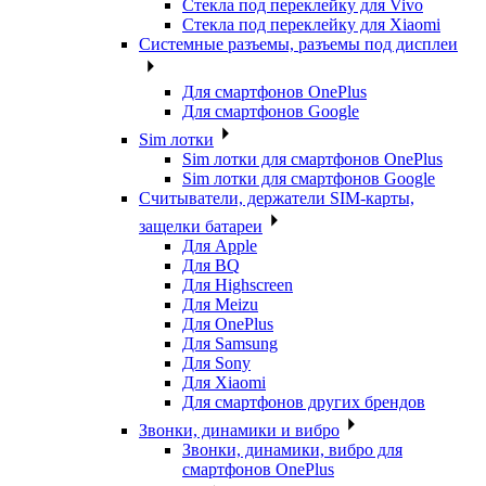
Стекла под переклейку для Vivo
Стекла под переклейку для Xiaomi
Системные разъемы, разъемы под дисплеи
Для смартфонов OnePlus
Для смартфонов Google
Sim лотки
Sim лотки для смартфонов OnePlus
Sim лотки для смартфонов Google
Считыватели, держатели SIM-карты,
защелки батареи
Для Apple
Для BQ
Для Highscreen
Для Meizu
Для OnePlus
Для Samsung
Для Sony
Для Xiaomi
Для смартфонов других брендов
Звонки, динамики и вибро
Звонки, динамики, вибро для
смартфонов OnePlus