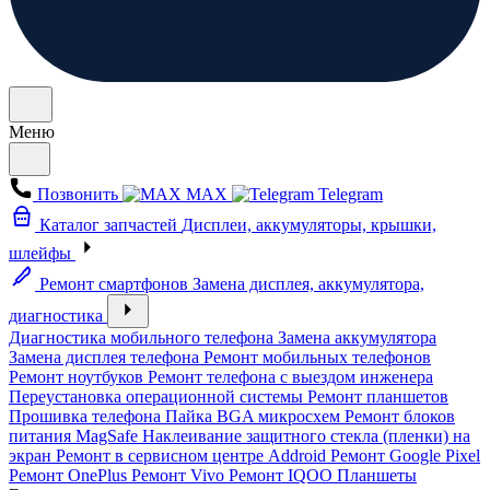
Меню
Позвонить
MAX
Telegram
Каталог запчастей
Дисплеи, аккумуляторы, крышки,
шлейфы
Ремонт смартфонов
Замена дисплея, аккумулятора,
диагностика
Диагностика мобильного телефона
Замена аккумулятора
Замена дисплея телефона
Ремонт мобильных телефонов
Ремонт ноутбуков
Ремонт телефона с выездом инженера
Переустановка операционной системы
Ремонт планшетов
Прошивка телефона
Пайка BGA микросхем
Ремонт блоков
питания MagSafe
Наклеивание защитного стекла (пленки) на
экран
Ремонт в сервисном центре Addroid
Ремонт Google Pixel
Ремонт OnePlus
Ремонт Vivo
Ремонт IQOO
Планшеты