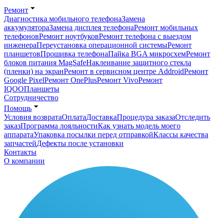
Ремонт
Диагностика мобильного телефона
Замена
аккумулятора
Замена дисплея телефона
Ремонт мобильных
телефонов
Ремонт ноутбуков
Ремонт телефона с выездом
инженера
Переустановка операционной системы
Ремонт
планшетов
Прошивка телефона
Пайка BGA микросхем
Ремонт
блоков питания MagSafe
Наклеивание защитного стекла
(пленки) на экран
Ремонт в сервисном центре Addroid
Ремонт
Google Pixel
Ремонт OnePlus
Ремонт Vivo
Ремонт
IQOO
Планшеты
Сотрудничество
Помощь
Условия возврата
Оплата
Доставка
Процедура заказа
Отследить
заказ
Программа лояльности
Как узнать модель моего
аппарата
Упаковка посылки перед отправкой
Классы качества
запчастей
Дефекты после установки
Контакты
О компании