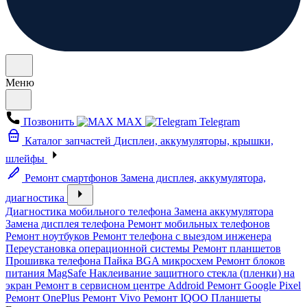
Меню
Позвонить
MAX
Telegram
Каталог запчастей
Дисплеи, аккумуляторы, крышки,
шлейфы
Ремонт смартфонов
Замена дисплея, аккумулятора,
диагностика
Диагностика мобильного телефона
Замена аккумулятора
Замена дисплея телефона
Ремонт мобильных телефонов
Ремонт ноутбуков
Ремонт телефона с выездом инженера
Переустановка операционной системы
Ремонт планшетов
Прошивка телефона
Пайка BGA микросхем
Ремонт блоков
питания MagSafe
Наклеивание защитного стекла (пленки) на
экран
Ремонт в сервисном центре Addroid
Ремонт Google Pixel
Ремонт OnePlus
Ремонт Vivo
Ремонт IQOO
Планшеты