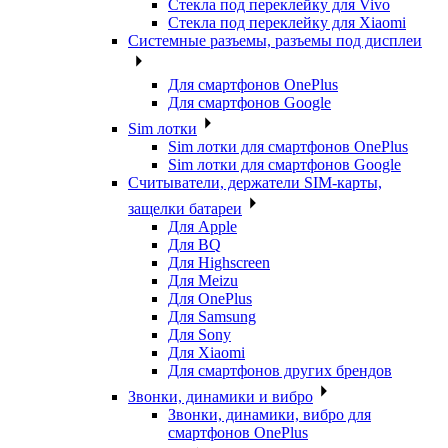
Стекла под переклейку для Vivo
Стекла под переклейку для Xiaomi
Системные разъемы, разъемы под дисплеи
Для смартфонов OnePlus
Для смартфонов Google
Sim лотки
Sim лотки для смартфонов OnePlus
Sim лотки для смартфонов Google
Считыватели, держатели SIM-карты,
защелки батареи
Для Apple
Для BQ
Для Highscreen
Для Meizu
Для OnePlus
Для Samsung
Для Sony
Для Xiaomi
Для смартфонов других брендов
Звонки, динамики и вибро
Звонки, динамики, вибро для
смартфонов OnePlus