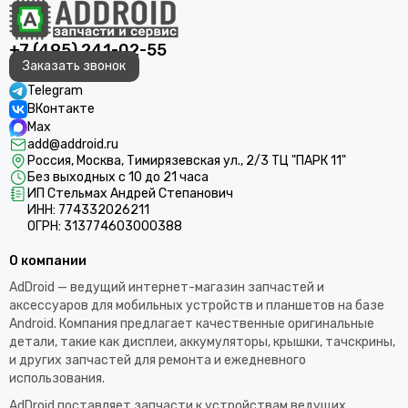
+7 (495) 241-02-55
Заказать звонок
Telegram
ВКонтакте
Max
add@addroid.ru
Россия, Москва, Тимирязевская ул., 2/3 ТЦ "ПАРК 11"
Без выходных с 10 до 21 часа
ИП Стельмах Андрей Степанович
ИНН: 774332026211
ОГРН: 313774603000388
О компании
AdDroid — ведущий интернет-магазин запчастей и
аксессуаров для мобильных устройств и планшетов на базе
Android. Компания предлагает качественные оригинальные
детали, такие как дисплеи, аккумуляторы, крышки, тачскрины,
и других запчастей для ремонта и ежедневного
использования.​
AdDroid поставляет запчасти к устройствам ведущих