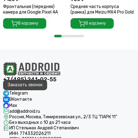
Фронтальная (передняя)
Средняя часть корпуса
камера для Google Pixel 4A
(рамка) для Meizu MX4 Pro Gold
В корзину
В корзину
+7 (495) 241-02-55
Заказать звонок
Telegram
ВКонтакте
Max
add@addroid.ru
Россия, Москва, Тимирязевская ул., 2/3 ТЦ "ПАРК 11"
Без выходных с 10 до 21 часа
ИП Стельмах Андрей Степанович
ИНН: 774332026211